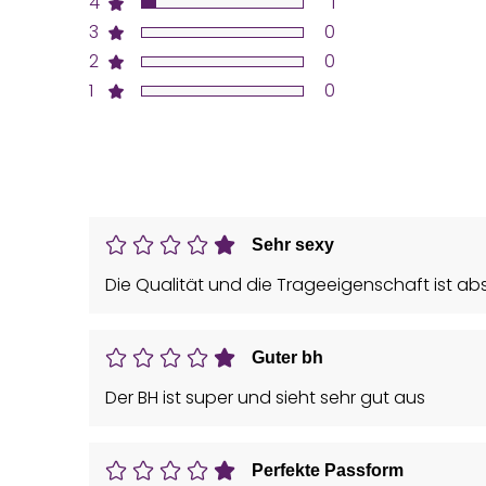
4
1
3
0
2
0
1
0
Sehr sexy
Die Qualität und die Trageeigenschaft ist ab
Guter bh
Der BH ist super und sieht sehr gut aus
Perfekte Passform