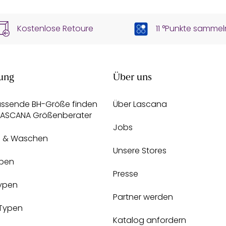
Kostenlose Retoure
11 °Punkte sammel
ung
Über uns
assende BH-Größe finden
Über Lascana
 LASCANA Größenberater
Jobs
e & Waschen
Unsere Stores
pen
Presse
Typen
Partner werden
-Typen
Katalog anfordern