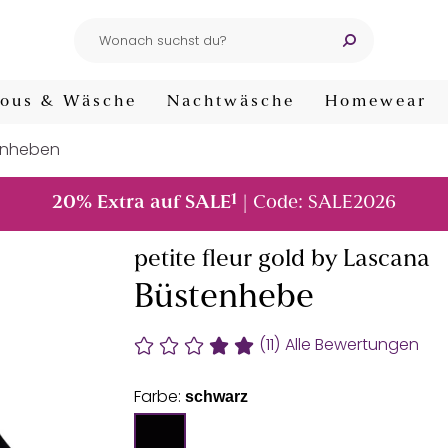
ous & Wäsche
Nachtwäsche
Homewear
enheben
1
20% Extra auf SALE
| Code: SALE2026
petite fleur gold by Lascana
Büstenhebe
(11)
Alle Bewertungen
Farbe:
schwarz