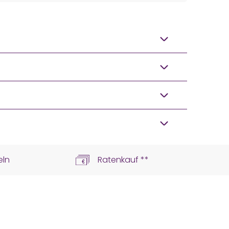
eln
Ratenkauf **