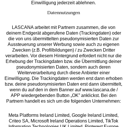
Einwilligung jederzeit ablehnen.
Datennutzungen
LASCANA arbeitet mit Partnern zusammen, die von
deinem Endgerät abgerufene Daten (Trackingdaten) oder
die von uns übermittelten pseudonymisierten Daten zur
Services
Aussteuerung unserer Werbung sowie auch zu eigenen
Zwecken (z.B. Profilbildungen) / zu Zwecken Dritter
Beratung
verarbeiten. Vor diesem Hintergrund erfordert nicht nur die
Erhebung der Trackingdaten bzw. die Übermittlung deiner
pseudonymisierten Daten, sondern auch deren
Über uns
Weiterverarbeitung durch diese Anbieter einer
Einwilligung. Die Trackingdaten werden erst dann erhoben
bzw. deine pseudonymisierten Daten erst dann übermittelt,
Rechtliches
wenn du auf den in dem Banner auf www.lascana.de /
APP wiedergebenden Button „OK” anklickst. Bei den
Partnern handelt es sich um die folgenden Unternehmen:
Meta Platforms Ireland Limited, Google Ireland Limited,
Criteo SA, Microsoft Ireland Operations Limited, TikTok
Alle Preise inkl. MwSt., zzgl.
Versandkosten
Information Technologies UK Limited, Pinterest Europe
** Bonität vorausgesetzt, berechtigt zur Bonitätsprüfung