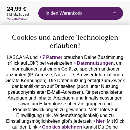
24,99 €
In den Warenkorb
inkl. MwSt. zzgl.
Auszeichnungen
Versandkosten
Cookies und andere Technologien
erlauben?
LASCANA und
7 Partner
brauchen Deine Zustimmung
(Klick auf „Ok”) bei vereinzelten
Datennutzungen
, um
Geprüfte Sicherheit
Informationen auf einem Gerät zu speichern und/oder
abzurufen (IP-Adresse, Nutzer-ID, Browser-Informationen,
Geräte-Kennungen). Die Datennutzung erfolgt zum Zweck
der Identifikation auf Drittseiten (auch unter Nutzung
pseudonymisierter E-Mail-Adressen), für personalisierte
Anzeigen und Inhalte, Anzeigen- und Inhaltsmessungen
Unsere Apps
sowie um Erkenntnisse über Zielgruppen und
Produktentwicklungen zu gewinnen. Mehr Infos zur
Einwilligung (inkl. Widerrufsmöglichkeit) und zu
Einstellungsmöglichkeiten gibt’s jederzeit
hier
. Mit Klick
auf den Link
Cookies ablehnen
kannst Du Deine