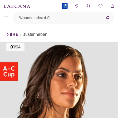
PAYBACK
BHs
Büstenheben
01
/04