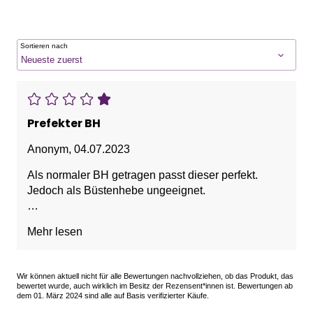
Sortieren nach
Prefekter BH
Anonym
,
04.07.2023
Als normaler BH getragen passt dieser perfekt.
Jedoch als Büstenhebe ungeeignet.
Vorteile: angenehmes Tragegefühl, passt perfekt als
Mehr lesen
BH
Nachteile: als Büstenhebe ungeeignet
Wir können aktuell nicht für alle Bewertungen nachvollziehen, ob das Produkt, das
bewertet wurde, auch wirklich im Besitz der Rezensent*innen ist. Bewertungen ab
dem 01. März 2024 sind alle auf Basis verifizierter Käufe.