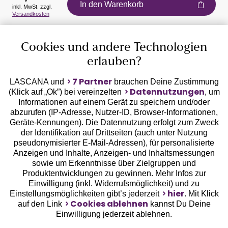
In den Warenkorb
inkl. MwSt. zzgl.
Versandkosten
Auszeichnungen
Cookies und andere Technologien
erlauben?
7 Partner
LASCANA und
brauchen Deine Zustimmung
Datennutzungen
(Klick auf „Ok”) bei vereinzelten
, um
Informationen auf einem Gerät zu speichern und/oder
Geprüfte Sicherheit
abzurufen (IP-Adresse, Nutzer-ID, Browser-Informationen,
Geräte-Kennungen). Die Datennutzung erfolgt zum Zweck
der Identifikation auf Drittseiten (auch unter Nutzung
pseudonymisierter E-Mail-Adressen), für personalisierte
Anzeigen und Inhalte, Anzeigen- und Inhaltsmessungen
sowie um Erkenntnisse über Zielgruppen und
Unsere Apps
Produktentwicklungen zu gewinnen. Mehr Infos zur
Einwilligung (inkl. Widerrufsmöglichkeit) und zu
hier
Einstellungsmöglichkeiten gibt’s jederzeit
. Mit Klick
Cookies ablehnen
auf den Link
kannst Du Deine
Einwilligung jederzeit ablehnen.