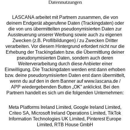
Datennutzungen
LASCANA arbeitet mit Partnern zusammen, die von
deinem Endgerät abgerufene Daten (Trackingdaten) oder
die von uns übermittelten pseudonymisierten Daten zur
Aussteuerung unserer Werbung sowie auch zu eigenen
Services
Zwecken (z.B. Profilbildungen) / zu Zwecken Dritter
verarbeiten. Vor diesem Hintergrund erfordert nicht nur die
Beratung
Erhebung der Trackingdaten bzw. die Übermittlung deiner
pseudonymisierten Daten, sondern auch deren
Weiterverarbeitung durch diese Anbieter einer
Über uns
Einwilligung. Die Trackingdaten werden erst dann erhoben
bzw. deine pseudonymisierten Daten erst dann übermittelt,
wenn du auf den in dem Banner auf www.lascana.de /
Rechtliches
APP wiedergebenden Button „OK” anklickst. Bei den
Partnern handelt es sich um die folgenden Unternehmen:
Meta Platforms Ireland Limited, Google Ireland Limited,
Criteo SA, Microsoft Ireland Operations Limited, TikTok
Information Technologies UK Limited, Pinterest Europe
Alle Preise inkl. MwSt., zzgl.
Versandkosten
Limited, RTB House GmbH
** Bonität vorausgesetzt, berechtigt zur Bonitätsprüfung