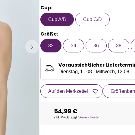
Cup:
Cup A/B
Cup C/D
Größe:
32
34
36
38
Voraussichtlicher Liefertermi
Dienstag, 11.08 - Mittwoch, 12.08
Auf den Merkzettel
Größenbera
54,99 €
inkl. MwSt. zzgl.
Versandkosten