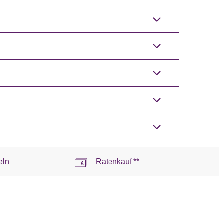
eln
Ratenkauf **