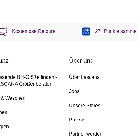
Kostenlose Retoure
27 °Punkte sammel
ung
Über uns
ssende BH-Größe finden -
Über Lascana
ASCANA Größenberater
Jobs
e & Waschen
Unsere Stores
pen
Presse
ypen
Partner werden