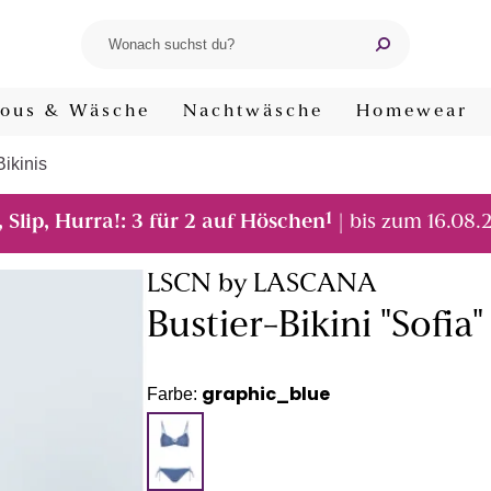
ous & Wäsche
Nachtwäsche
Homewear
Bikinis
1
, Slip, Hurra!: 3 für 2 auf Höschen
| bis zum 16.08.
LSCN by LASCANA
Bustier-Bikini "Sofia"
graphic_blue
Farbe: