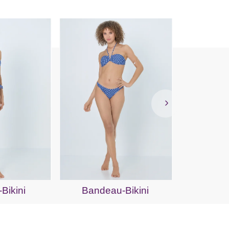
Büge
-Bikini
Bandeau-Bikini