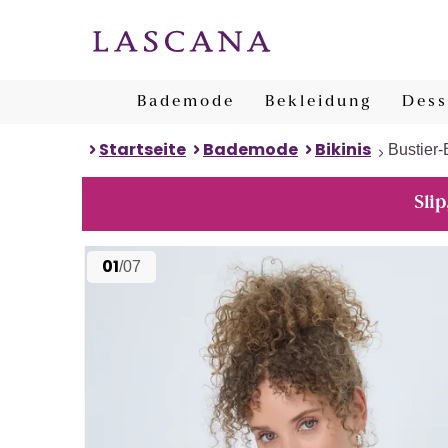
Bademode
Bekleidung
Dess
Startseite
Bademode
Bikinis
Bustier-
Slip
01
/07