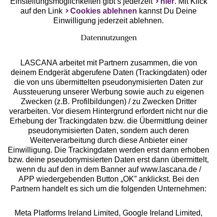
Einstellungsmöglichkeiten gibt’s jederzeit
hier
. Mit Klick
auf den Link
Cookies ablehnen
kannst Du Deine
Einwilligung jederzeit ablehnen.
Datennutzungen
LASCANA arbeitet mit Partnern zusammen, die von
deinem Endgerät abgerufene Daten (Trackingdaten) oder
die von uns übermittelten pseudonymisierten Daten zur
Services
Aussteuerung unserer Werbung sowie auch zu eigenen
Zwecken (z.B. Profilbildungen) / zu Zwecken Dritter
Beratung
verarbeiten. Vor diesem Hintergrund erfordert nicht nur die
Erhebung der Trackingdaten bzw. die Übermittlung deiner
pseudonymisierten Daten, sondern auch deren
Über uns
Weiterverarbeitung durch diese Anbieter einer
Einwilligung. Die Trackingdaten werden erst dann erhoben
bzw. deine pseudonymisierten Daten erst dann übermittelt,
Rechtliches
wenn du auf den in dem Banner auf www.lascana.de /
APP wiedergebenden Button „OK” anklickst. Bei den
Partnern handelt es sich um die folgenden Unternehmen:
Meta Platforms Ireland Limited, Google Ireland Limited,