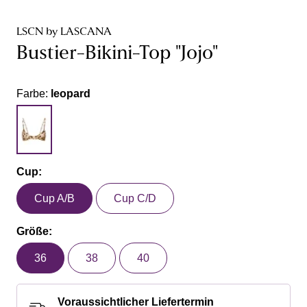
LSCN by LASCANA
Bustier-Bikini-Top "Jojo"
Farbe:
leopard
Cup:
Cup A/B
Cup C/D
Größe:
36
38
40
Voraussichtlicher Liefertermin