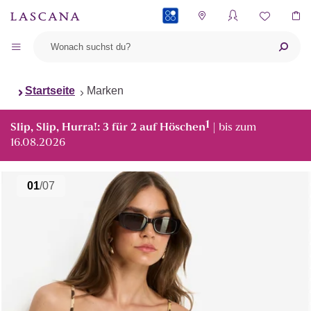
PAYBACK
Startseite
Marken
1
Slip, Slip, Hurra!: 3 für 2 auf Höschen
| bis zum
16.08.2026
01
/07