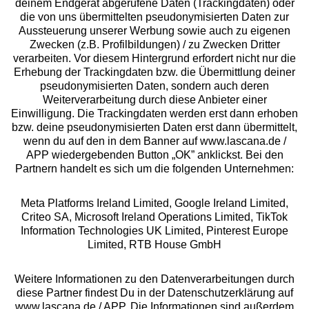
deinem Endgerät abgerufene Daten (Trackingdaten) oder
die von uns übermittelten pseudonymisierten Daten zur
Services
Aussteuerung unserer Werbung sowie auch zu eigenen
Zwecken (z.B. Profilbildungen) / zu Zwecken Dritter
Beratung
verarbeiten. Vor diesem Hintergrund erfordert nicht nur die
Erhebung der Trackingdaten bzw. die Übermittlung deiner
pseudonymisierten Daten, sondern auch deren
Über uns
Weiterverarbeitung durch diese Anbieter einer
Einwilligung. Die Trackingdaten werden erst dann erhoben
bzw. deine pseudonymisierten Daten erst dann übermittelt,
Rechtliches
wenn du auf den in dem Banner auf www.lascana.de /
APP wiedergebenden Button „OK” anklickst. Bei den
Partnern handelt es sich um die folgenden Unternehmen:
Meta Platforms Ireland Limited, Google Ireland Limited,
Criteo SA, Microsoft Ireland Operations Limited, TikTok
Alle Preise inkl. MwSt., zzgl.
Versandkosten
Information Technologies UK Limited, Pinterest Europe
** Bonität vorausgesetzt, berechtigt zur Bonitätsprüfung
Limited, RTB House GmbH
Weitere Informationen zu den Datenverarbeitungen durch
diese Partner findest Du in der Datenschutzerklärung auf
www.lascana.de / APP. Die Informationen sind außerdem