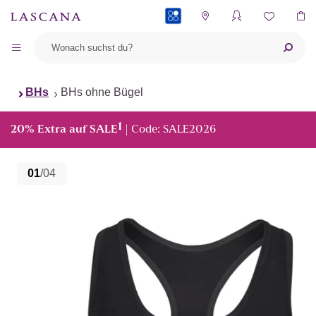
PAYBACK
BHs
BHs ohne Bügel
1
20% Extra auf SALE
| Code: SALE2026
01
/04