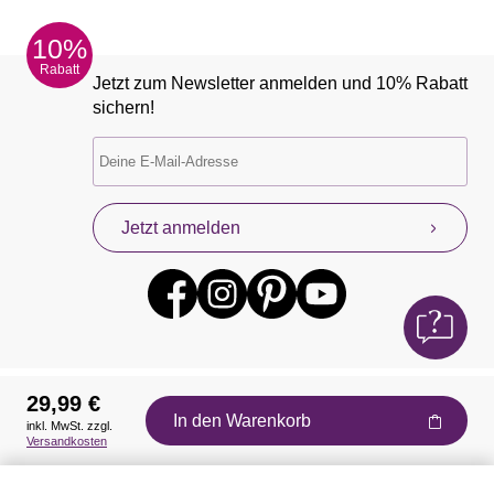
10%
Rabatt
Jetzt zum Newsletter anmelden und 10% Rabatt
sichern!
Jetzt anmelden
29,99 €
In den Warenkorb
inkl. MwSt. zzgl.
Auszeichnungen
Versandkosten