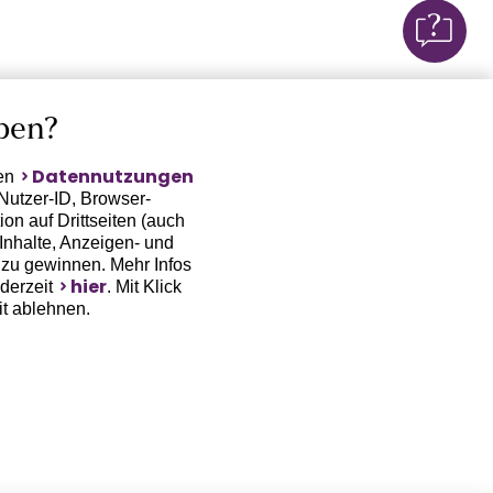
ben?
Datennutzungen
ten
Nutzer-ID, Browser-
on auf Drittseiten (auch
Inhalte, Anzeigen- und
zu gewinnen. Mehr Infos
hier
ederzeit
. Mit Klick
it ablehnen.
(Trackingdaten) oder die
sowie auch zu eigenen
 erfordert nicht nur die
, sondern auch deren