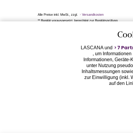
Alle Preise inkl. MwSt., zzgl.
Versandkosten
** Bonität vorausgesetzt, berechtigt zur Bonitätsprüfung
Coo
7 Part
LASCANA und
, um Informationen
Informationen, Geräte-K
unter Nutzung pseudon
Inhaltsmessungen sowie
zur Einwilligung (inkl.
auf den Li
LASCANA arbeitet mit Pa
von uns übermittelte
Zwecken (z.B. Profilbil
Erhebung der Tracki