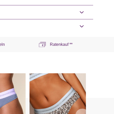
eln
Ratenkauf **