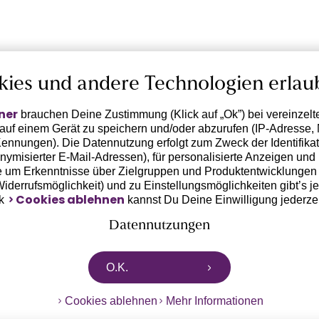
kies und andere Technologien erlau
ner
brauchen Deine Zustimmung (Klick auf „Ok”) bei vereinzel
 auf einem Gerät zu speichern und/oder abzurufen (IP-Adresse, 
ennungen). Die Datennutzung erfolgt zum Zweck der Identifikati
ymisierter E-Mail-Adressen), für personalisierte Anzeigen und 
 um Erkenntnisse über Zielgruppen und Produktentwicklungen 
 Widerrufsmöglichkeit) und zu Einstellungsmöglichkeiten gibt’s j
Cookies ablehnen
nk
kannst Du Deine Einwilligung jederze
Datennutzungen
rtnern zusammen, die von deinem Endgerät abgerufene Daten 
O.K.
n pseudonymisierten Daten zur Aussteuerung unserer Werbung 
dungen) / zu Zwecken Dritter verarbeiten. Vor diesem Hintergrund
Cookies ablehnen
Mehr Informationen
ngdaten bzw. die Übermittlung deiner pseudonymisierten Daten