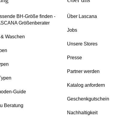
ung
Über uns
ssende BH-Größe finden -
Über Lascana
ASCANA Größenberater
Jobs
e & Waschen
Unsere Stores
pen
Presse
ypen
Partner werden
Typen
Katalog anfordern
oden-Guide
Geschenkgutschein
zu Beratung
Nachhaltigkeit