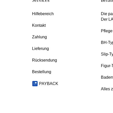
Services
Berat
Hilfebereich
Die pa
Der L
Kontakt
Pfleg
Zahlung
BH-Ty
Lieferung
Slip-T
Rücksendung
Figur-
Bestellung
Badem
PAYBACK
Alles 