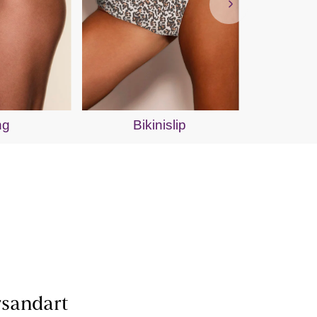
B
ng
Bikinislip
sandart