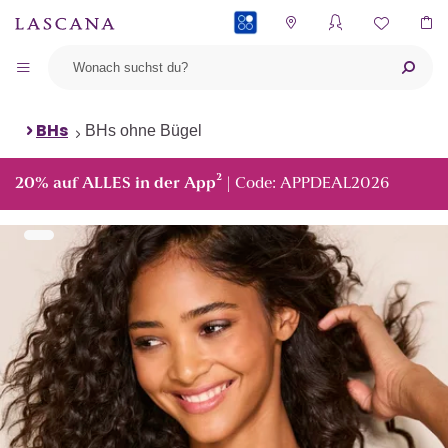
PAYBACK
BHs
BHs ohne Bügel
²
20% auf ALLES in der App
| Code: APPDEAL2026