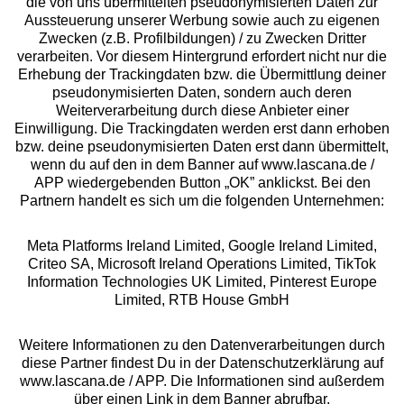
die von uns übermittelten pseudonymisierten Daten zur
Aussteuerung unserer Werbung sowie auch zu eigenen
Services
Zwecken (z.B. Profilbildungen) / zu Zwecken Dritter
verarbeiten. Vor diesem Hintergrund erfordert nicht nur die
Beratung
Erhebung der Trackingdaten bzw. die Übermittlung deiner
pseudonymisierten Daten, sondern auch deren
Weiterverarbeitung durch diese Anbieter einer
Über uns
Einwilligung. Die Trackingdaten werden erst dann erhoben
bzw. deine pseudonymisierten Daten erst dann übermittelt,
wenn du auf den in dem Banner auf www.lascana.de /
Rechtliches
APP wiedergebenden Button „OK” anklickst. Bei den
Partnern handelt es sich um die folgenden Unternehmen:
Meta Platforms Ireland Limited, Google Ireland Limited,
Criteo SA, Microsoft Ireland Operations Limited, TikTok
Information Technologies UK Limited, Pinterest Europe
Alle Preise inkl. MwSt., zzgl.
Versandkosten
Limited, RTB House GmbH
** Bonität vorausgesetzt, berechtigt zur Bonitätsprüfung
Weitere Informationen zu den Datenverarbeitungen durch
diese Partner findest Du in der Datenschutzerklärung auf
www.lascana.de / APP. Die Informationen sind außerdem
über einen Link in dem Banner abrufbar.