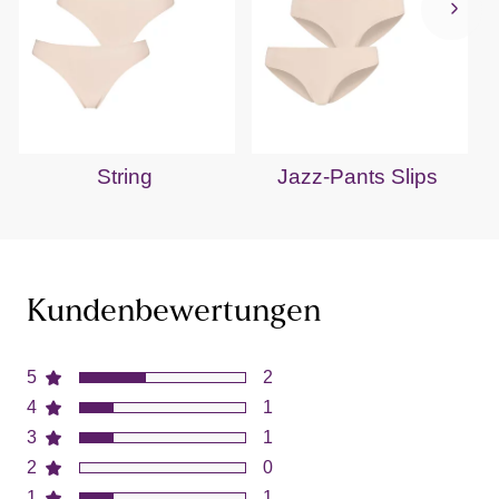
String
Jazz-Pants Slips
Kundenbewertungen
5
2
4
1
3
1
2
0
1
1