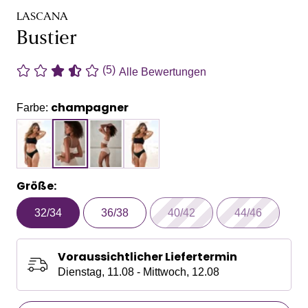
LASCANA
Bustier
(5)
Alle Bewertungen
champagner
Farbe:
Größe:
32/34
36/38
40/42
44/46
Voraussichtlicher Liefertermin
Dienstag, 11.08 - Mittwoch, 12.08