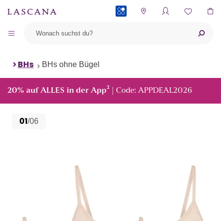
PAYBACK
BHs
BHs ohne Bügel
²
20% auf ALLES in der App
| Code: APPDEAL2026
01
/06