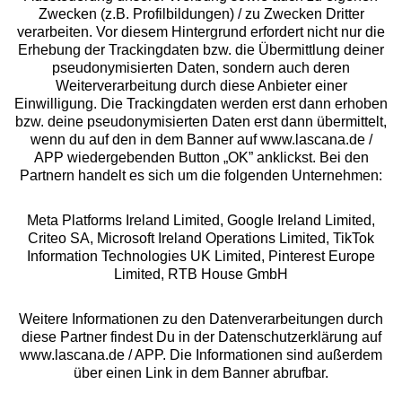
Zwecken (z.B. Profilbildungen) / zu Zwecken Dritter
verarbeiten. Vor diesem Hintergrund erfordert nicht nur die
Beratung
Erhebung der Trackingdaten bzw. die Übermittlung deiner
pseudonymisierten Daten, sondern auch deren
Weiterverarbeitung durch diese Anbieter einer
Über uns
Einwilligung. Die Trackingdaten werden erst dann erhoben
bzw. deine pseudonymisierten Daten erst dann übermittelt,
wenn du auf den in dem Banner auf www.lascana.de /
Rechtliches
APP wiedergebenden Button „OK” anklickst. Bei den
Partnern handelt es sich um die folgenden Unternehmen:
Meta Platforms Ireland Limited, Google Ireland Limited,
Criteo SA, Microsoft Ireland Operations Limited, TikTok
Information Technologies UK Limited, Pinterest Europe
Alle Preise inkl. MwSt., zzgl.
Versandkosten
Limited, RTB House GmbH
** Bonität vorausgesetzt, berechtigt zur Bonitätsprüfung
Weitere Informationen zu den Datenverarbeitungen durch
diese Partner findest Du in der Datenschutzerklärung auf
www.lascana.de / APP. Die Informationen sind außerdem
über einen Link in dem Banner abrufbar.