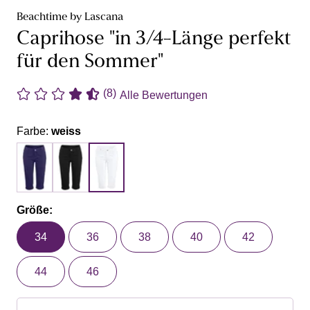
Beachtime by Lascana
Caprihose "in 3/4-Länge perfekt
für den Sommer"
(8)
Alle Bewertungen
Farbe:
weiss
Größe:
34
36
38
40
42
44
46