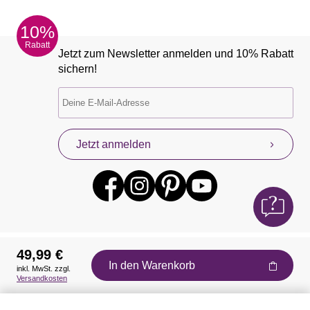
10%
Rabatt
Jetzt zum Newsletter anmelden und 10% Rabatt
sichern!
Jetzt anmelden
49,99 €
In den Warenkorb
inkl. MwSt. zzgl.
Auszeichnungen
Versandkosten