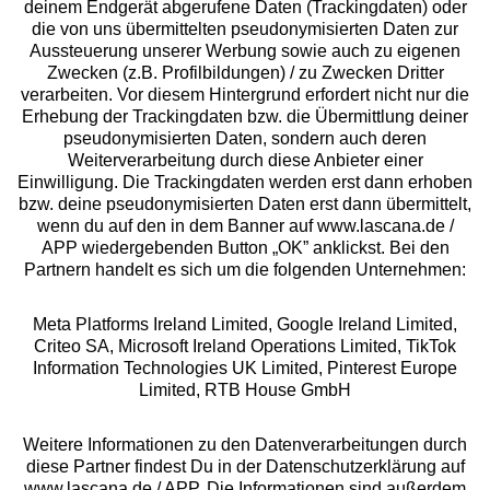
deinem Endgerät abgerufene Daten (Trackingdaten) oder
die von uns übermittelten pseudonymisierten Daten zur
Services
Aussteuerung unserer Werbung sowie auch zu eigenen
Zwecken (z.B. Profilbildungen) / zu Zwecken Dritter
Beratung
verarbeiten. Vor diesem Hintergrund erfordert nicht nur die
Erhebung der Trackingdaten bzw. die Übermittlung deiner
pseudonymisierten Daten, sondern auch deren
Über uns
Weiterverarbeitung durch diese Anbieter einer
Einwilligung. Die Trackingdaten werden erst dann erhoben
bzw. deine pseudonymisierten Daten erst dann übermittelt,
Rechtliches
wenn du auf den in dem Banner auf www.lascana.de /
APP wiedergebenden Button „OK” anklickst. Bei den
Partnern handelt es sich um die folgenden Unternehmen:
Meta Platforms Ireland Limited, Google Ireland Limited,
Criteo SA, Microsoft Ireland Operations Limited, TikTok
Alle Preise inkl. MwSt., zzgl.
Versandkosten
Information Technologies UK Limited, Pinterest Europe
** Bonität vorausgesetzt, berechtigt zur Bonitätsprüfung
Limited, RTB House GmbH
Weitere Informationen zu den Datenverarbeitungen durch
diese Partner findest Du in der Datenschutzerklärung auf
www.lascana.de / APP. Die Informationen sind außerdem