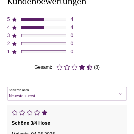
Kundenbewertungen
5
4
4
4
3
0
2
0
1
0
Gesamt:
(8)
Sortieren nach
Schöne 3/4 Hose