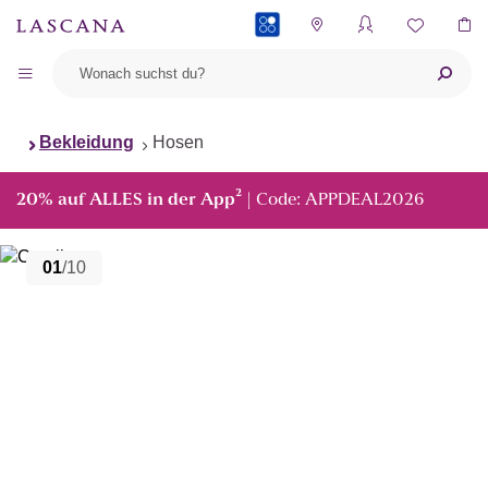
PAYBACK
Bekleidung
Hosen
²
20% auf ALLES in der App
| Code: APPDEAL2026
01
/10