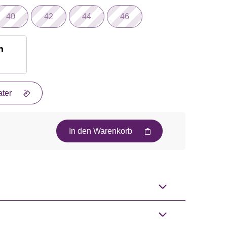
40
42
44
46
n
ter
In den Warenkorb