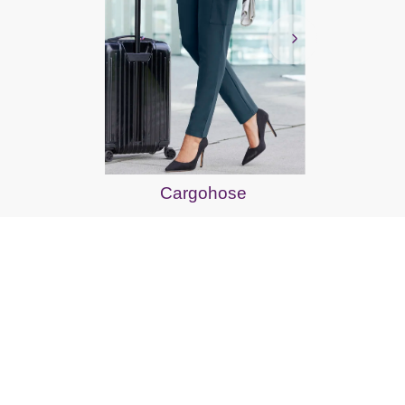
Home
Cargohose