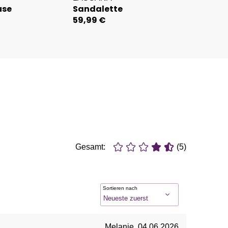
use
Sandalette
59,99 €
Gesamt:
(5)
Sortieren nach
Melanie
,
04.06.2026