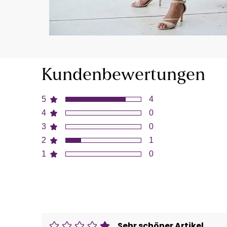
Kundenbewertungen
5
4
4
0
3
0
2
1
1
0
Sehr schöner Artikel