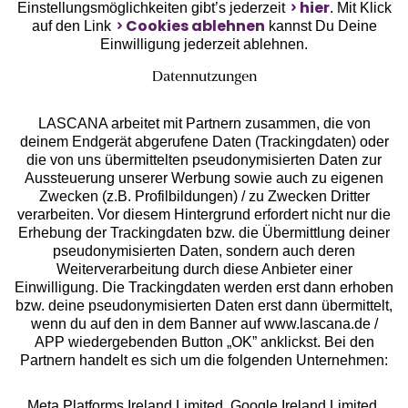
hier
Einstellungsmöglichkeiten gibt’s jederzeit
. Mit Klick
Cookies ablehnen
auf den Link
kannst Du Deine
Einwilligung jederzeit ablehnen.
Datennutzungen
LASCANA arbeitet mit Partnern zusammen, die von
deinem Endgerät abgerufene Daten (Trackingdaten) oder
die von uns übermittelten pseudonymisierten Daten zur
Aussteuerung unserer Werbung sowie auch zu eigenen
Services
Zwecken (z.B. Profilbildungen) / zu Zwecken Dritter
verarbeiten. Vor diesem Hintergrund erfordert nicht nur die
Beratung
Erhebung der Trackingdaten bzw. die Übermittlung deiner
pseudonymisierten Daten, sondern auch deren
Weiterverarbeitung durch diese Anbieter einer
Über uns
Einwilligung. Die Trackingdaten werden erst dann erhoben
bzw. deine pseudonymisierten Daten erst dann übermittelt,
wenn du auf den in dem Banner auf www.lascana.de /
Rechtliches
APP wiedergebenden Button „OK” anklickst. Bei den
Partnern handelt es sich um die folgenden Unternehmen:
Meta Platforms Ireland Limited, Google Ireland Limited,