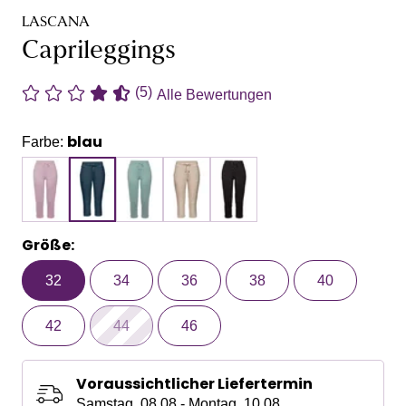
LASCANA
Caprileggings
(5)
Alle Bewertungen
blau
Farbe:
Größe:
32
34
36
38
40
42
44
46
Voraussichtlicher Liefertermin
Samstag, 08.08 - Montag, 10.08