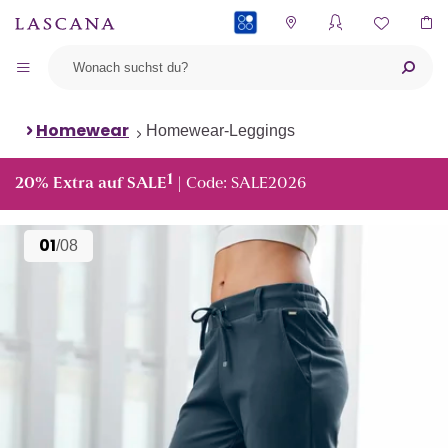
PAYBACK
Homewear
Homewear-Leggings
1
20% Extra auf SALE
| Code: SALE2026
01
/08