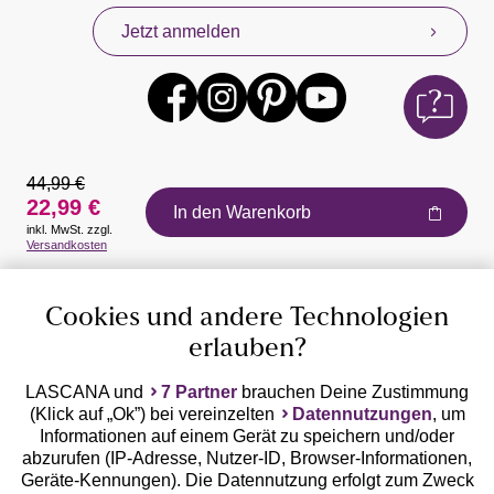
Jetzt anmelden
44,99 €
22,99 €
In den Warenkorb
inkl. MwSt. zzgl.
Auszeichnungen
Versandkosten
Cookies und andere Technologien
erlauben?
LASCANA und
7 Partner
brauchen Deine Zustimmung
(Klick auf „Ok”) bei vereinzelten
Datennutzungen
, um
Geprüfte Sicherheit
Informationen auf einem Gerät zu speichern und/oder
abzurufen (IP-Adresse, Nutzer-ID, Browser-Informationen,
Geräte-Kennungen). Die Datennutzung erfolgt zum Zweck