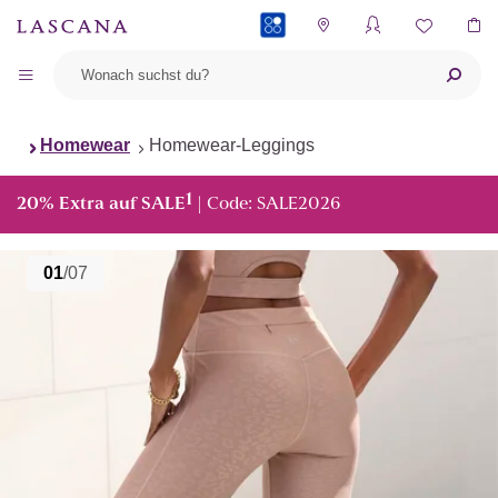
PAYBACK
Homewear
Homewear-Leggings
1
20% Extra auf SALE
| Code: SALE2026
01
/07