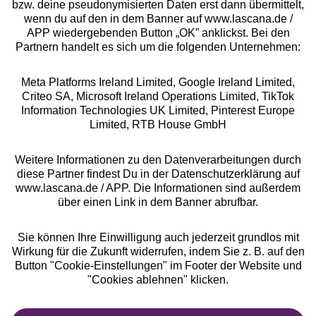
bzw. deine pseudonymisierten Daten erst dann übermittelt,
Rechtliches
wenn du auf den in dem Banner auf www.lascana.de /
APP wiedergebenden Button „OK” anklickst. Bei den
Partnern handelt es sich um die folgenden Unternehmen:
Meta Platforms Ireland Limited, Google Ireland Limited,
Criteo SA, Microsoft Ireland Operations Limited, TikTok
Alle Preise inkl. MwSt., zzgl.
Versandkosten
Information Technologies UK Limited, Pinterest Europe
** Bonität vorausgesetzt, berechtigt zur Bonitätsprüfung
Limited, RTB House GmbH
Weitere Informationen zu den Datenverarbeitungen durch
diese Partner findest Du in der Datenschutzerklärung auf
www.lascana.de / APP. Die Informationen sind außerdem
über einen Link in dem Banner abrufbar.
Sie können Ihre Einwilligung auch jederzeit grundlos mit
Wirkung für die Zukunft widerrufen, indem Sie z. B. auf den
Button "Cookie-Einstellungen" im Footer der Website und
"Cookies ablehnen" klicken.