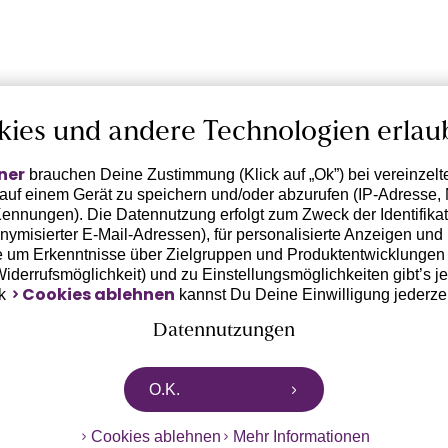
kies und andere Technologien erlau
ner
brauchen Deine Zustimmung (Klick auf „Ok”) bei vereinzel
 auf einem Gerät zu speichern und/oder abzurufen (IP-Adresse, 
ennungen). Die Datennutzung erfolgt zum Zweck der Identifikati
ymisierter E-Mail-Adressen), für personalisierte Anzeigen und 
 um Erkenntnisse über Zielgruppen und Produktentwicklungen 
 Widerrufsmöglichkeit) und zu Einstellungsmöglichkeiten gibt’s j
Cookies ablehnen
nk
kannst Du Deine Einwilligung jederze
Datennutzungen
rtnern zusammen, die von deinem Endgerät abgerufene Daten 
O.K.
n pseudonymisierten Daten zur Aussteuerung unserer Werbung 
dungen) / zu Zwecken Dritter verarbeiten. Vor diesem Hintergrund
Cookies ablehnen
Mehr Informationen
ngdaten bzw. die Übermittlung deiner pseudonymisierten Daten