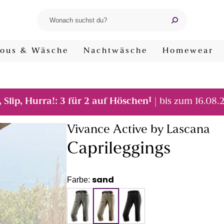
ous & Wäsche
Nachtwäsche
Homewear
1
, Slip, Hurra!: 3 für 2 auf Höschen
| bis zum 16.08.
Vivance Active by Lascana
Caprileggings
sand
Farbe: