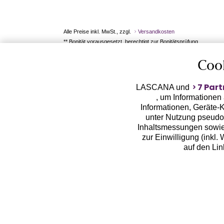
Alle Preise inkl. MwSt., zzgl.
Versandkosten
** Bonität vorausgesetzt, berechtigt zur Bonitätsprüfung
Coo
7 Part
LASCANA und
, um Informationen
Informationen, Geräte-K
unter Nutzung pseudon
Inhaltsmessungen sowie
zur Einwilligung (inkl.
auf den Li
LASCANA arbeitet mit Pa
von uns übermittelte
Zwecken (z.B. Profilbil
Erhebung der Tracki