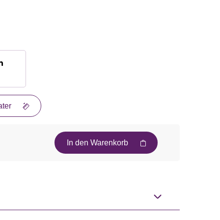
n
ter
In den Warenkorb