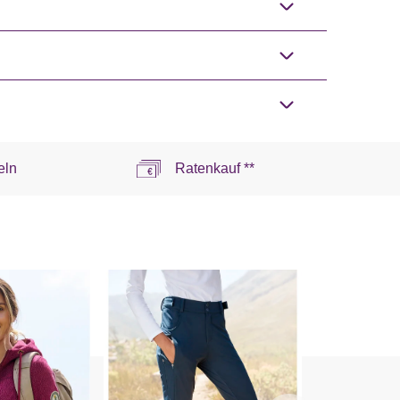
eln
Ratenkauf **