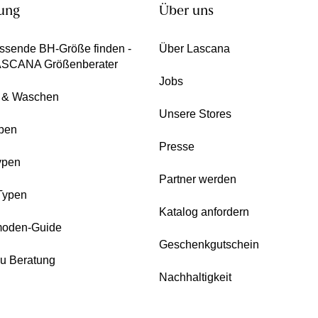
ung
Über uns
ssende BH-Größe finden -
Über Lascana
ASCANA Größenberater
Jobs
e & Waschen
Unsere Stores
pen
Presse
ypen
Partner werden
Typen
Katalog anfordern
oden-Guide
Geschenkgutschein
zu Beratung
Nachhaltigkeit