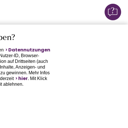
ben?
Datennutzungen
ten
Nutzer-ID, Browser-
on auf Drittseiten (auch
Inhalte, Anzeigen- und
zu gewinnen. Mehr Infos
hier
ederzeit
. Mit Klick
it ablehnen.
(Trackingdaten) oder die
sowie auch zu eigenen
 erfordert nicht nur die
, sondern auch deren