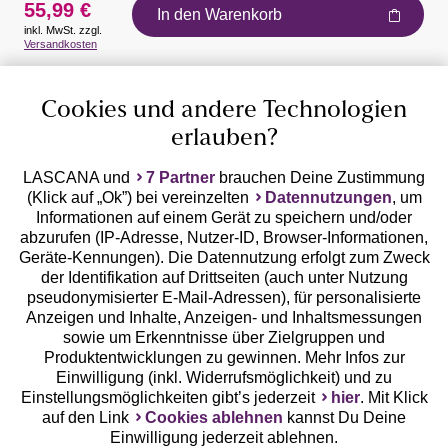
55,99 €
In den Warenkorb
inkl. MwSt. zzgl.
Auszeichnungen
Versandkosten
Cookies und andere Technologien
erlauben?
LASCANA und
7 Partner
brauchen Deine Zustimmung
(Klick auf „Ok”) bei vereinzelten
Datennutzungen
, um
Geprüfte Sicherheit
Informationen auf einem Gerät zu speichern und/oder
abzurufen (IP-Adresse, Nutzer-ID, Browser-Informationen,
Geräte-Kennungen). Die Datennutzung erfolgt zum Zweck
der Identifikation auf Drittseiten (auch unter Nutzung
pseudonymisierter E-Mail-Adressen), für personalisierte
Anzeigen und Inhalte, Anzeigen- und Inhaltsmessungen
Unsere Apps
sowie um Erkenntnisse über Zielgruppen und
Produktentwicklungen zu gewinnen. Mehr Infos zur
Einwilligung (inkl. Widerrufsmöglichkeit) und zu
Einstellungsmöglichkeiten gibt’s jederzeit
hier
. Mit Klick
auf den Link
Cookies ablehnen
kannst Du Deine
Einwilligung jederzeit ablehnen.