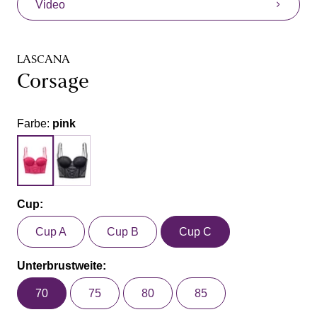
Video
LASCANA
Corsage
Farbe:
pink
Cup:
Cup A
Cup B
Cup C
Unterbrustweite:
70
75
80
85