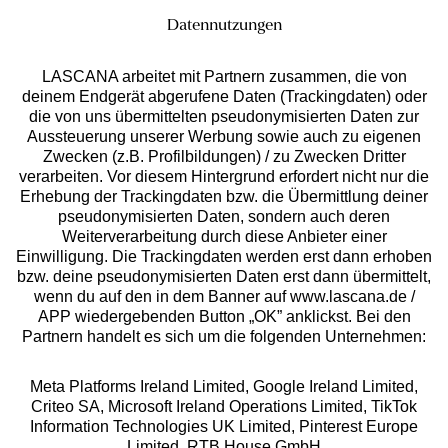
Datennutzungen
LASCANA arbeitet mit Partnern zusammen, die von
deinem Endgerät abgerufene Daten (Trackingdaten) oder
die von uns übermittelten pseudonymisierten Daten zur
Services
Aussteuerung unserer Werbung sowie auch zu eigenen
Zwecken (z.B. Profilbildungen) / zu Zwecken Dritter
Beratung
verarbeiten. Vor diesem Hintergrund erfordert nicht nur die
Erhebung der Trackingdaten bzw. die Übermittlung deiner
pseudonymisierten Daten, sondern auch deren
Über uns
Weiterverarbeitung durch diese Anbieter einer
Einwilligung. Die Trackingdaten werden erst dann erhoben
bzw. deine pseudonymisierten Daten erst dann übermittelt,
Rechtliches
wenn du auf den in dem Banner auf www.lascana.de /
APP wiedergebenden Button „OK” anklickst. Bei den
Partnern handelt es sich um die folgenden Unternehmen:
Meta Platforms Ireland Limited, Google Ireland Limited,
Criteo SA, Microsoft Ireland Operations Limited, TikTok
Alle Preise inkl. MwSt., zzgl.
Versandkosten
Information Technologies UK Limited, Pinterest Europe
** Bonität vorausgesetzt, berechtigt zur Bonitätsprüfung
Limited, RTB House GmbH