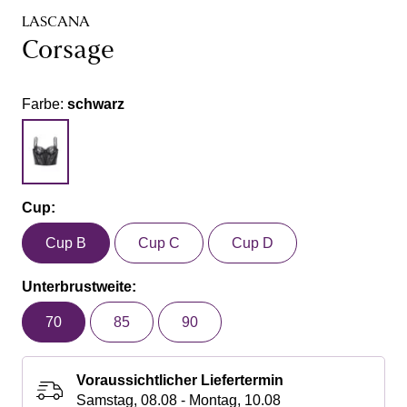
LASCANA
Corsage
Farbe:
schwarz
Cup:
Cup B
Cup C
Cup D
Unterbrustweite:
70
85
90
Voraussichtlicher Liefertermin
Samstag, 08.08 - Montag, 10.08