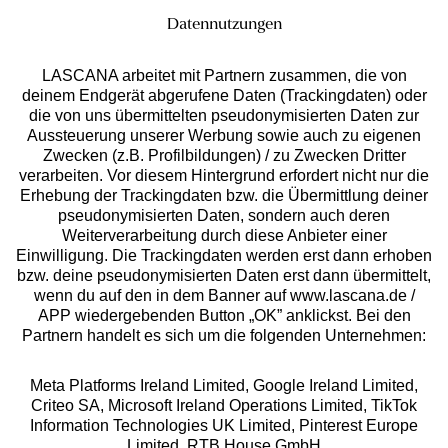
Datennutzungen
LASCANA arbeitet mit Partnern zusammen, die von
deinem Endgerät abgerufene Daten (Trackingdaten) oder
die von uns übermittelten pseudonymisierten Daten zur
Services
Aussteuerung unserer Werbung sowie auch zu eigenen
Zwecken (z.B. Profilbildungen) / zu Zwecken Dritter
Beratung
verarbeiten. Vor diesem Hintergrund erfordert nicht nur die
Erhebung der Trackingdaten bzw. die Übermittlung deiner
pseudonymisierten Daten, sondern auch deren
Über uns
Weiterverarbeitung durch diese Anbieter einer
Einwilligung. Die Trackingdaten werden erst dann erhoben
bzw. deine pseudonymisierten Daten erst dann übermittelt,
Rechtliches
wenn du auf den in dem Banner auf www.lascana.de /
APP wiedergebenden Button „OK” anklickst. Bei den
Partnern handelt es sich um die folgenden Unternehmen:
Meta Platforms Ireland Limited, Google Ireland Limited,
Criteo SA, Microsoft Ireland Operations Limited, TikTok
Alle Preise inkl. MwSt., zzgl.
Versandkosten
Information Technologies UK Limited, Pinterest Europe
** Bonität vorausgesetzt, berechtigt zur Bonitätsprüfung
Limited, RTB House GmbH