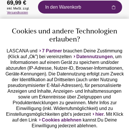
69,99 €
In den Warenkorb
inkl. MwSt. zzgl.
Auszeichnungen
Versandkosten
Cookies und andere Technologien
erlauben?
LASCANA und
7 Partner
brauchen Deine Zustimmung
(Klick auf „Ok”) bei vereinzelten
Datennutzungen
, um
Geprüfte Sicherheit
Informationen auf einem Gerät zu speichern und/oder
abzurufen (IP-Adresse, Nutzer-ID, Browser-Informationen,
Geräte-Kennungen). Die Datennutzung erfolgt zum Zweck
der Identifikation auf Drittseiten (auch unter Nutzung
pseudonymisierter E-Mail-Adressen), für personalisierte
Anzeigen und Inhalte, Anzeigen- und Inhaltsmessungen
Unsere Apps
sowie um Erkenntnisse über Zielgruppen und
Produktentwicklungen zu gewinnen. Mehr Infos zur
Einwilligung (inkl. Widerrufsmöglichkeit) und zu
Einstellungsmöglichkeiten gibt’s jederzeit
hier
. Mit Klick
auf den Link
Cookies ablehnen
kannst Du Deine
Einwilligung jederzeit ablehnen.