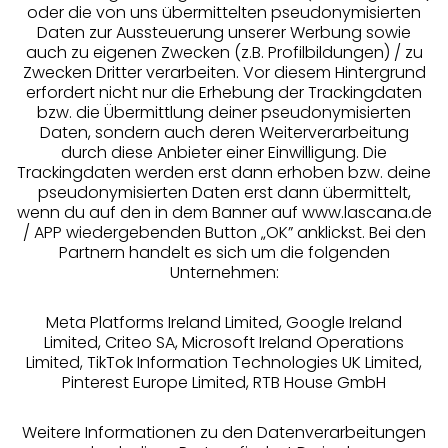
oder die von uns übermittelten pseudonymisierten
Daten zur Aussteuerung unserer Werbung sowie
auch zu eigenen Zwecken (z.B. Profilbildungen) / zu
Zwecken Dritter verarbeiten. Vor diesem Hintergrund
erfordert nicht nur die Erhebung der Trackingdaten
Services
bzw. die Übermittlung deiner pseudonymisierten
Daten, sondern auch deren Weiterverarbeitung
durch diese Anbieter einer Einwilligung. Die
Beratung
Trackingdaten werden erst dann erhoben bzw. deine
pseudonymisierten Daten erst dann übermittelt,
Über uns
wenn du auf den in dem Banner auf www.lascana.de
/ APP wiedergebenden Button „OK” anklickst. Bei den
Partnern handelt es sich um die folgenden
Rechtliches
Unternehmen:
Meta Platforms Ireland Limited, Google Ireland
Limited, Criteo SA, Microsoft Ireland Operations
Limited, TikTok Information Technologies UK Limited,
Pinterest Europe Limited, RTB House GmbH
Alle Preise inkl. MwSt., zzgl.
Versandkosten
** Bonität vorausgesetzt, berechtigt zur Bonitätsprüfung
Weitere Informationen zu den Datenverarbeitungen