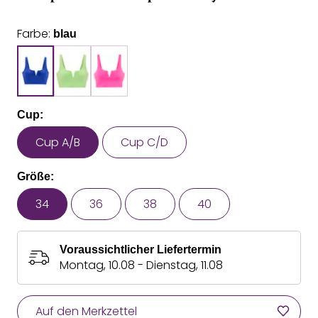
Farbe:
blau
Cup:
Cup A/B
Cup C/D
Größe:
34
36
38
40
Voraussichtlicher Liefertermin
Montag, 10.08 - Dienstag, 11.08
Auf den Merkzettel