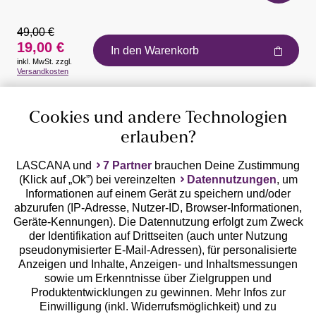
49,00 €
19,00 €
In den Warenkorb
inkl. MwSt. zzgl.
Auszeichnungen
Versandkosten
Cookies und andere Technologien
erlauben?
LASCANA und
7 Partner
brauchen Deine Zustimmung
(Klick auf „Ok”) bei vereinzelten
Datennutzungen
, um
Geprüfte Sicherheit
Informationen auf einem Gerät zu speichern und/oder
abzurufen (IP-Adresse, Nutzer-ID, Browser-Informationen,
Geräte-Kennungen). Die Datennutzung erfolgt zum Zweck
der Identifikation auf Drittseiten (auch unter Nutzung
pseudonymisierter E-Mail-Adressen), für personalisierte
Anzeigen und Inhalte, Anzeigen- und Inhaltsmessungen
Unsere Apps
sowie um Erkenntnisse über Zielgruppen und
Produktentwicklungen zu gewinnen. Mehr Infos zur
Einwilligung (inkl. Widerrufsmöglichkeit) und zu