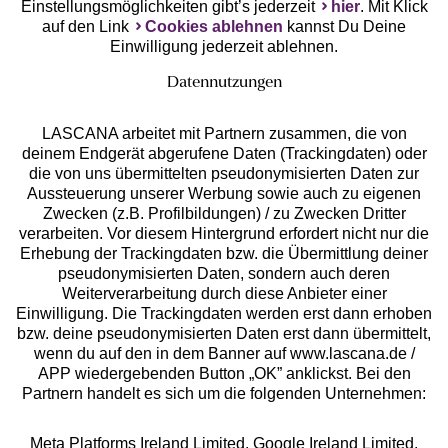
Einstellungsmöglichkeiten gibt’s jederzeit
hier
. Mit Klick
auf den Link
Cookies ablehnen
kannst Du Deine
Einwilligung jederzeit ablehnen.
Datennutzungen
LASCANA arbeitet mit Partnern zusammen, die von
deinem Endgerät abgerufene Daten (Trackingdaten) oder
die von uns übermittelten pseudonymisierten Daten zur
Services
Aussteuerung unserer Werbung sowie auch zu eigenen
Zwecken (z.B. Profilbildungen) / zu Zwecken Dritter
Beratung
verarbeiten. Vor diesem Hintergrund erfordert nicht nur die
Erhebung der Trackingdaten bzw. die Übermittlung deiner
pseudonymisierten Daten, sondern auch deren
Über uns
Weiterverarbeitung durch diese Anbieter einer
Einwilligung. Die Trackingdaten werden erst dann erhoben
bzw. deine pseudonymisierten Daten erst dann übermittelt,
Rechtliches
wenn du auf den in dem Banner auf www.lascana.de /
APP wiedergebenden Button „OK” anklickst. Bei den
Partnern handelt es sich um die folgenden Unternehmen:
Meta Platforms Ireland Limited, Google Ireland Limited,