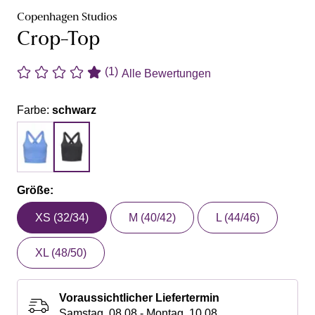
Copenhagen Studios
Crop-Top
(1)
Alle Bewertungen
Farbe:
schwarz
Größe:
XS (32/34)
M (40/42)
L (44/46)
XL (48/50)
Voraussichtlicher Liefertermin
Samstag, 08.08 - Montag, 10.08