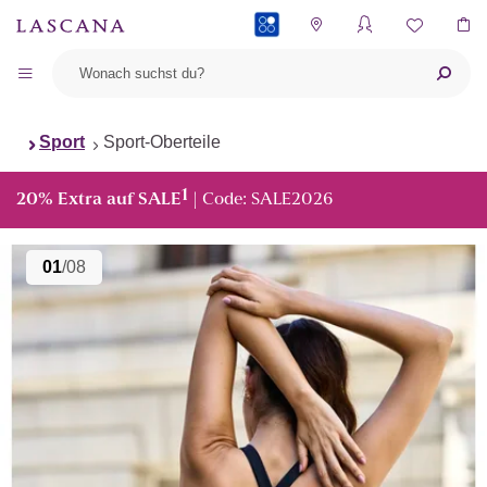
PAYBACK
Sport
Sport-Oberteile
1
20% Extra auf SALE
| Code: SALE2026
01
/08