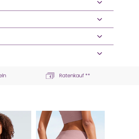
eln
Ratenkauf **