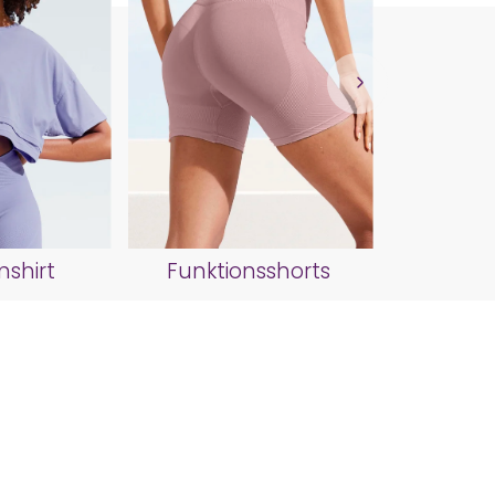
Spo
shirt
Funktionsshorts