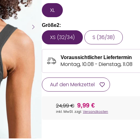
XL
Größe2:
XS (32/34)
S (36/38)
Voraussichtlicher Liefertermin
Montag, 10.08 - Dienstag, 11.08
Auf den Merkzettel
9,99 €
24,99 €
inkl. MwSt. zzgl.
Versandkosten