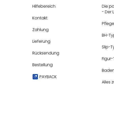
Hilfebereich
Die p
- Der
Kontakt
Pfleg
Zahlung
BH-Ty
Lieferung
Slip-
Rücksendung
Figur
Bestellung
Bade
PAYBACK
Alles 