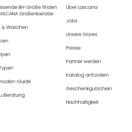
assende BH-Größe finden
Über Lascana
 LASCANA Größenberater
Jobs
e & Waschen
Unsere Stores
pen
Presse
Typen
Partner werden
-Typen
Katalog anfordern
moden-Guide
Geschenkgutschein
zu Beratung
Nachhaltigkeit