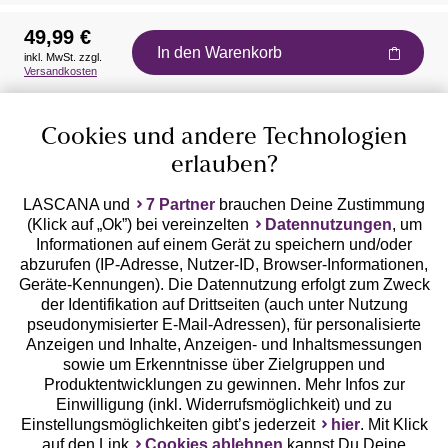
49,99 €
In den Warenkorb
inkl. MwSt. zzgl.
Auszeichnungen
Versandkosten
Cookies und andere Technologien
erlauben?
LASCANA und
7 Partner
brauchen Deine Zustimmung
(Klick auf „Ok”) bei vereinzelten
Datennutzungen
, um
Geprüfte Sicherheit
Informationen auf einem Gerät zu speichern und/oder
abzurufen (IP-Adresse, Nutzer-ID, Browser-Informationen,
Geräte-Kennungen). Die Datennutzung erfolgt zum Zweck
der Identifikation auf Drittseiten (auch unter Nutzung
pseudonymisierter E-Mail-Adressen), für personalisierte
Anzeigen und Inhalte, Anzeigen- und Inhaltsmessungen
Unsere Apps
sowie um Erkenntnisse über Zielgruppen und
Produktentwicklungen zu gewinnen. Mehr Infos zur
Einwilligung (inkl. Widerrufsmöglichkeit) und zu
Einstellungsmöglichkeiten gibt’s jederzeit
hier
. Mit Klick
auf den Link
Cookies ablehnen
kannst Du Deine