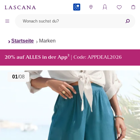
PAYBACK
Startseite
Marken
²
20% auf ALLES in der App
| Code: APPDEAL2026
01
/08