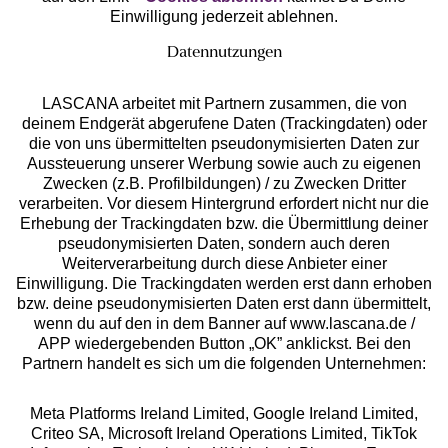
Einwilligung jederzeit ablehnen.
Datennutzungen
LASCANA arbeitet mit Partnern zusammen, die von
deinem Endgerät abgerufene Daten (Trackingdaten) oder
die von uns übermittelten pseudonymisierten Daten zur
Services
Aussteuerung unserer Werbung sowie auch zu eigenen
Zwecken (z.B. Profilbildungen) / zu Zwecken Dritter
Beratung
verarbeiten. Vor diesem Hintergrund erfordert nicht nur die
Erhebung der Trackingdaten bzw. die Übermittlung deiner
pseudonymisierten Daten, sondern auch deren
Über uns
Weiterverarbeitung durch diese Anbieter einer
Einwilligung. Die Trackingdaten werden erst dann erhoben
bzw. deine pseudonymisierten Daten erst dann übermittelt,
Rechtliches
wenn du auf den in dem Banner auf www.lascana.de /
APP wiedergebenden Button „OK” anklickst. Bei den
Partnern handelt es sich um die folgenden Unternehmen:
Meta Platforms Ireland Limited, Google Ireland Limited,
Criteo SA, Microsoft Ireland Operations Limited, TikTok
Alle Preise inkl. MwSt., zzgl.
Versandkosten