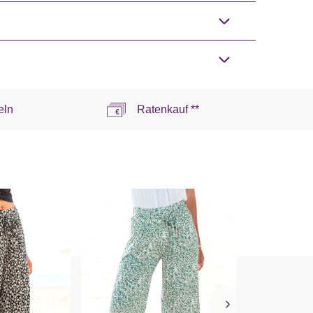
eln
Ratenkauf **