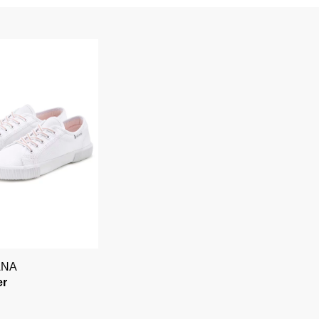
ANA
er