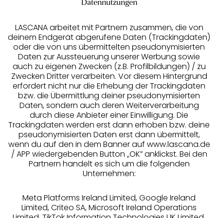
Datennutzungen
LASCANA arbeitet mit Partnern zusammen, die von
deinem Endgerät abgerufene Daten (Trackingdaten)
oder die von uns übermittelten pseudonymisierten
Daten zur Aussteuerung unserer Werbung sowie
auch zu eigenen Zwecken (z.B. Profilbildungen) / zu
Zwecken Dritter verarbeiten. Vor diesem Hintergrund
erfordert nicht nur die Erhebung der Trackingdaten
Services
bzw. die Übermittlung deiner pseudonymisierten
Daten, sondern auch deren Weiterverarbeitung
durch diese Anbieter einer Einwilligung. Die
Beratung
Trackingdaten werden erst dann erhoben bzw. deine
pseudonymisierten Daten erst dann übermittelt,
Über uns
wenn du auf den in dem Banner auf www.lascana.de
/ APP wiedergebenden Button „OK” anklickst. Bei den
Partnern handelt es sich um die folgenden
Rechtliches
Unternehmen:
Meta Platforms Ireland Limited, Google Ireland
Limited, Criteo SA, Microsoft Ireland Operations
Limited, TikTok Information Technologies UK Limited,