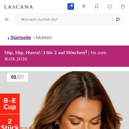
PAYBACK
Marken
Startseite
1
Slip, Slip, Hurra!: 3 für 2 auf Höschen
| bis zum
16.08.2026
/07
01