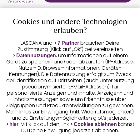
Versandkosten
Cookies und andere Technologien
Auszeichnungen
erlauben?
LASCANA und
brauchen Deine
7 Partner
Zustimmung (Klick auf „Ok”) bei vereinzelten
, um Informationen auf einem
Datennutzungen
Gerät zu speichern und/oder abzurufen (IP-Adresse,
Nutzer-ID, Browser-Informationen, Geräte-
Kennungen). Die Datennutzung erfolgt zum Zweck
der Identifikation auf Drittseiten (auch unter Nutzung
pseudonymisierter E-Mail-Adressen), für
Geprüfte Sicherheit
personalisierte Anzeigen und Inhalte, Anzeigen- und
Inhaltsmessungen sowie um Erkenntnisse über
Zielgruppen und Produktentwicklungen zu gewinnen.
Mehr Infos zur Einwilligung (inkl. Widerrufsmöglichkeit)
und zu Einstellungsmöglichkeiten gibt’s jederzeit
Unsere Apps
. Mit Klick auf den Link
kannst
hier
Cookies ablehnen
Du Deine Einwilligung jederzeit ablehnen.