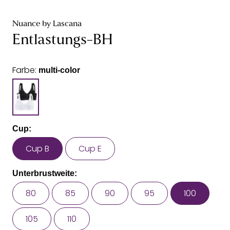
Nuance by Lascana
Entlastungs-BH
Farbe:
multi-color
Cup:
Cup B
Cup E
Unterbrustweite:
80
85
90
95
100
105
110