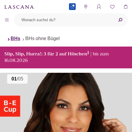
PAYBACK
BHs
BHs ohne Bügel
1
Slip, Slip, Hurra!: 3 für 2 auf Höschen
| bis zum
16.08.2026
01
/05