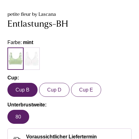
petite fleur by Lascana
Entlastungs-BH
Farbe:
mint
Cup:
Cup B
Cup D
Cup E
Unterbrustweite:
80
Voraussichtlicher Liefertermin