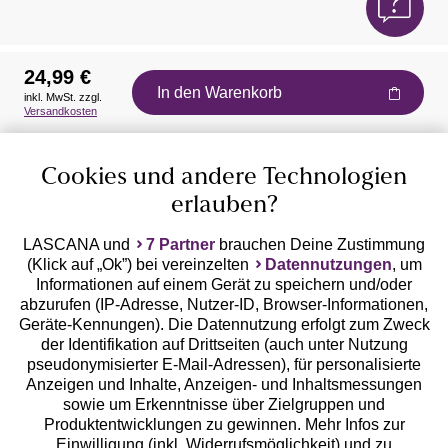
24,99 €
In den Warenkorb
inkl. MwSt. zzgl.
Auszeichnungen
Versandkosten
Cookies und andere Technologien
erlauben?
LASCANA und
7 Partner
brauchen Deine Zustimmung
(Klick auf „Ok”) bei vereinzelten
Datennutzungen
, um
Geprüfte Sicherheit
Informationen auf einem Gerät zu speichern und/oder
abzurufen (IP-Adresse, Nutzer-ID, Browser-Informationen,
Geräte-Kennungen). Die Datennutzung erfolgt zum Zweck
der Identifikation auf Drittseiten (auch unter Nutzung
pseudonymisierter E-Mail-Adressen), für personalisierte
Anzeigen und Inhalte, Anzeigen- und Inhaltsmessungen
Unsere Apps
sowie um Erkenntnisse über Zielgruppen und
Produktentwicklungen zu gewinnen. Mehr Infos zur
Einwilligung (inkl. Widerrufsmöglichkeit) und zu