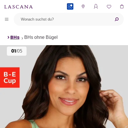
PAYBACK
BHs
BHs ohne Bügel
01
/05