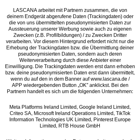
LASCANA arbeitet mit Partnern zusammen, die von
deinem Endgerät abgerufene Daten (Trackingdaten) oder
die von uns übermittelten pseudonymisierten Daten zur
Aussteuerung unserer Werbung sowie auch zu eigenen
Services
Zwecken (z.B. Profilbildungen) / zu Zwecken Dritter
verarbeiten. Vor diesem Hintergrund erfordert nicht nur die
Beratung
Erhebung der Trackingdaten bzw. die Übermittlung deiner
pseudonymisierten Daten, sondern auch deren
Weiterverarbeitung durch diese Anbieter einer
Über uns
Einwilligung. Die Trackingdaten werden erst dann erhoben
bzw. deine pseudonymisierten Daten erst dann übermittelt,
wenn du auf den in dem Banner auf www.lascana.de /
Rechtliches
APP wiedergebenden Button „OK” anklickst. Bei den
Partnern handelt es sich um die folgenden Unternehmen:
Meta Platforms Ireland Limited, Google Ireland Limited,
Criteo SA, Microsoft Ireland Operations Limited, TikTok
Information Technologies UK Limited, Pinterest Europe
Alle Preise inkl. MwSt., zzgl.
Versandkosten
Limited, RTB House GmbH
** Bonität vorausgesetzt, berechtigt zur Bonitätsprüfung