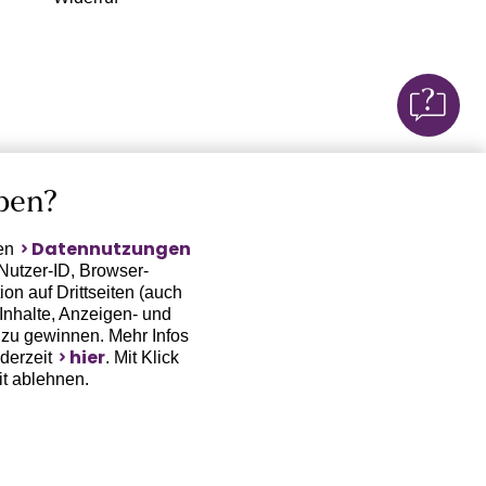
ben?
Datennutzungen
ten
Nutzer-ID, Browser-
on auf Drittseiten (auch
Inhalte, Anzeigen- und
zu gewinnen. Mehr Infos
hier
ederzeit
. Mit Klick
it ablehnen.
(Trackingdaten) oder die