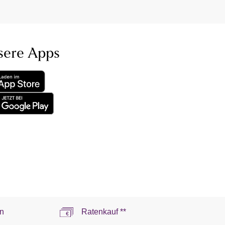
sere Apps
n
Ratenkauf **