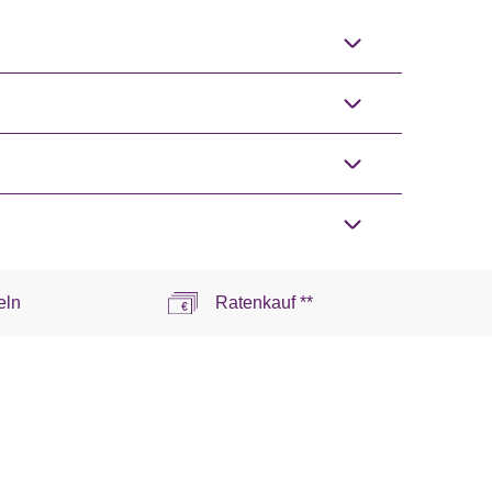
eln
Ratenkauf **