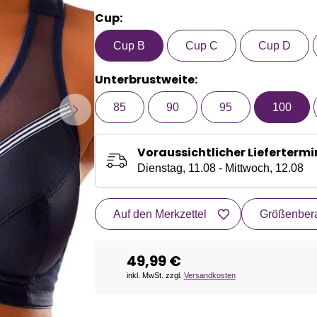
Cup:
Cup B
Cup C
Cup D
Unterbrustweite:
85
90
95
100
Voraussichtlicher Liefertermi
Dienstag, 11.08 - Mittwoch, 12.08
Auf den Merkzettel
Größenbera
49,99 €
inkl. MwSt. zzgl.
Versandkosten