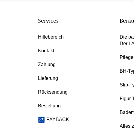
Services
Berat
Hilfebereich
Die pa
Der L
Kontakt
Pfleg
Zahlung
BH-Ty
Lieferung
Slip-T
Rücksendung
Figur-
Bestellung
Badem
PAYBACK
Alles 