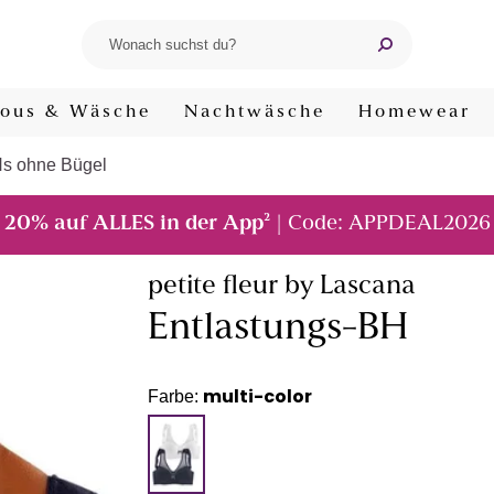
ous & Wäsche
Nachtwäsche
Homewear
s ohne Bügel
²
20% auf ALLES in der App
| Code: APPDEAL2026
petite fleur by Lascana
Entlastungs-BH
multi-color
Farbe: