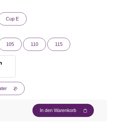
Cup E
105
110
115
n
ter
In den Warenkorb