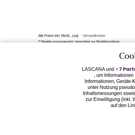
Alle Preise inkl. MwSt., zzgl.
Versandkosten
** Bonität vorausgesetzt, berechtigt zur Bonitätsprüfung
Coo
7 Part
LASCANA und
, um Informationen
Informationen, Geräte-K
unter Nutzung pseudon
Inhaltsmessungen sowie
zur Einwilligung (inkl.
auf den Li
LASCANA arbeitet mit Pa