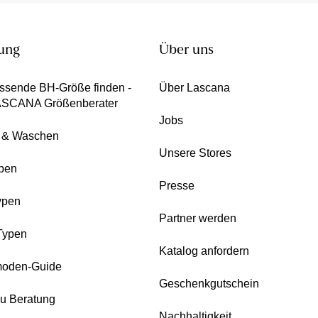
ung
Über uns
ssende BH-Größe finden -
Über Lascana
ASCANA Größenberater
Jobs
e & Waschen
Unsere Stores
pen
Presse
ypen
Partner werden
Typen
Katalog anfordern
oden-Guide
Geschenkgutschein
zu Beratung
Nachhaltigkeit