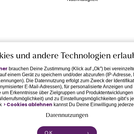
kies und andere Technologien erlau
ner
brauchen Deine Zustimmung (Klick auf „Ok”) bei vereinzel
 auf einem Gerät zu speichern und/oder abzurufen (IP-Adresse, 
ennungen). Die Datennutzung erfolgt zum Zweck der Identifikati
ymisierter E-Mail-Adressen), für personalisierte Anzeigen und 
 um Erkenntnisse über Zielgruppen und Produktentwicklungen 
 Widerrufsmöglichkeit) und zu Einstellungsmöglichkeiten gibt’s j
Cookies ablehnen
nk
kannst Du Deine Einwilligung jederze
Datennutzungen
rtnern zusammen, die von deinem Endgerät abgerufene Daten 
O.K.