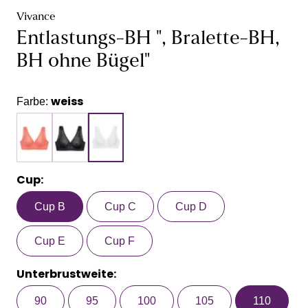
Vivance
Entlastungs-BH ", Bralette-BH,
BH ohne Bügel"
weiss
Farbe:
Cup:
Cup B
Cup C
Cup D
Cup E
Cup F
Unterbrustweite:
90
95
100
105
110