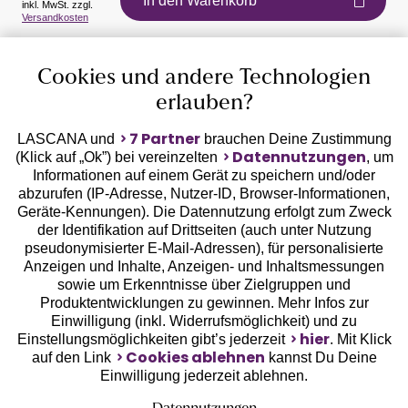
In den Warenkorb
inkl. MwSt. zzgl.
Versandkosten
Auszeichnungen
Cookies und andere Technologien
erlauben?
7 Partner
LASCANA und
brauchen Deine Zustimmung
Datennutzungen
(Klick auf „Ok”) bei vereinzelten
, um
Informationen auf einem Gerät zu speichern und/oder
Geprüfte Sicherheit
abzurufen (IP-Adresse, Nutzer-ID, Browser-Informationen,
Geräte-Kennungen). Die Datennutzung erfolgt zum Zweck
der Identifikation auf Drittseiten (auch unter Nutzung
pseudonymisierter E-Mail-Adressen), für personalisierte
Anzeigen und Inhalte, Anzeigen- und Inhaltsmessungen
sowie um Erkenntnisse über Zielgruppen und
Unsere Apps
Produktentwicklungen zu gewinnen. Mehr Infos zur
Einwilligung (inkl. Widerrufsmöglichkeit) und zu
hier
Einstellungsmöglichkeiten gibt’s jederzeit
. Mit Klick
Cookies ablehnen
auf den Link
kannst Du Deine
Einwilligung jederzeit ablehnen.