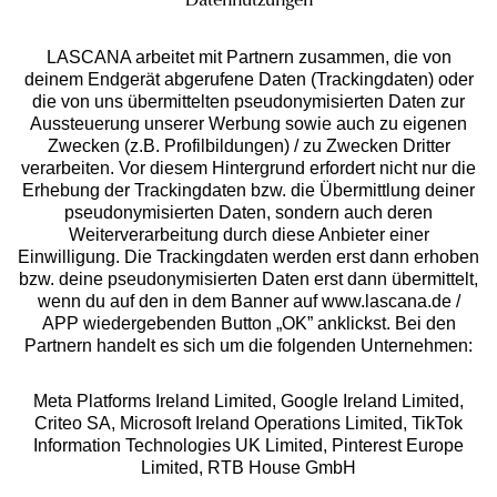
Datennutzungen
LASCANA arbeitet mit Partnern zusammen, die von
deinem Endgerät abgerufene Daten (Trackingdaten) oder
die von uns übermittelten pseudonymisierten Daten zur
Aussteuerung unserer Werbung sowie auch zu eigenen
Services
Zwecken (z.B. Profilbildungen) / zu Zwecken Dritter
verarbeiten. Vor diesem Hintergrund erfordert nicht nur die
Beratung
Erhebung der Trackingdaten bzw. die Übermittlung deiner
pseudonymisierten Daten, sondern auch deren
Weiterverarbeitung durch diese Anbieter einer
Über uns
Einwilligung. Die Trackingdaten werden erst dann erhoben
bzw. deine pseudonymisierten Daten erst dann übermittelt,
wenn du auf den in dem Banner auf www.lascana.de /
Rechtliches
APP wiedergebenden Button „OK” anklickst. Bei den
Partnern handelt es sich um die folgenden Unternehmen:
Meta Platforms Ireland Limited, Google Ireland Limited,
Criteo SA, Microsoft Ireland Operations Limited, TikTok
Information Technologies UK Limited, Pinterest Europe
Alle Preise inkl. MwSt., zzgl.
Versandkosten
Limited, RTB House GmbH
** Bonität vorausgesetzt, berechtigt zur Bonitätsprüfung