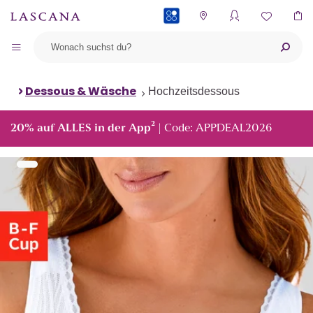
PAYBACK
Dessous & Wäsche
Hochzeitsdessous
²
20% auf ALLES in der App
| Code: APPDEAL2026