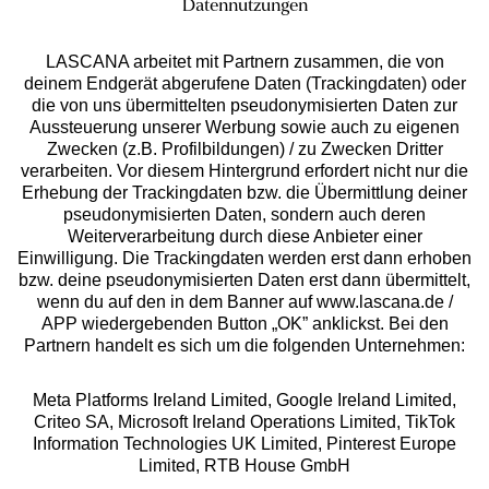
Datennutzungen
LASCANA arbeitet mit Partnern zusammen, die von
deinem Endgerät abgerufene Daten (Trackingdaten) oder
die von uns übermittelten pseudonymisierten Daten zur
Services
Aussteuerung unserer Werbung sowie auch zu eigenen
Zwecken (z.B. Profilbildungen) / zu Zwecken Dritter
Beratung
verarbeiten. Vor diesem Hintergrund erfordert nicht nur die
Erhebung der Trackingdaten bzw. die Übermittlung deiner
pseudonymisierten Daten, sondern auch deren
Über uns
Weiterverarbeitung durch diese Anbieter einer
Einwilligung. Die Trackingdaten werden erst dann erhoben
bzw. deine pseudonymisierten Daten erst dann übermittelt,
Rechtliches
wenn du auf den in dem Banner auf www.lascana.de /
APP wiedergebenden Button „OK” anklickst. Bei den
Partnern handelt es sich um die folgenden Unternehmen:
Meta Platforms Ireland Limited, Google Ireland Limited,
Criteo SA, Microsoft Ireland Operations Limited, TikTok
Alle Preise inkl. MwSt., zzgl.
Versandkosten
Information Technologies UK Limited, Pinterest Europe
** Bonität vorausgesetzt, berechtigt zur Bonitätsprüfung
Limited, RTB House GmbH