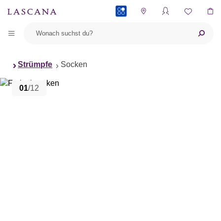
PAYBACK
Strümpfe
Socken
01
/12