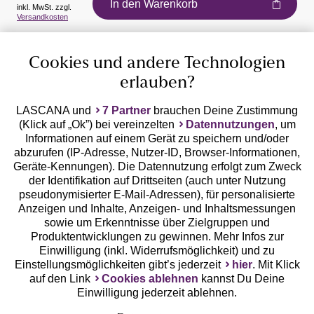
In den Warenkorb
inkl. MwSt. zzgl.
Auszeichnungen
Versandkosten
Cookies und andere Technologien
erlauben?
LASCANA und
7 Partner
brauchen Deine Zustimmung
(Klick auf „Ok”) bei vereinzelten
Datennutzungen
, um
Geprüfte Sicherheit
Informationen auf einem Gerät zu speichern und/oder
abzurufen (IP-Adresse, Nutzer-ID, Browser-Informationen,
Geräte-Kennungen). Die Datennutzung erfolgt zum Zweck
der Identifikation auf Drittseiten (auch unter Nutzung
pseudonymisierter E-Mail-Adressen), für personalisierte
Anzeigen und Inhalte, Anzeigen- und Inhaltsmessungen
Unsere Apps
sowie um Erkenntnisse über Zielgruppen und
Produktentwicklungen zu gewinnen. Mehr Infos zur
Einwilligung (inkl. Widerrufsmöglichkeit) und zu
Einstellungsmöglichkeiten gibt’s jederzeit
hier
. Mit Klick
auf den Link
Cookies ablehnen
kannst Du Deine
Einwilligung jederzeit ablehnen.