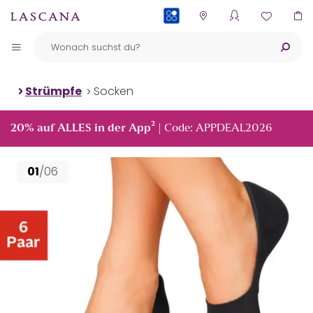
PAYBACK
Strümpfe
Socken
²
20% auf ALLES in der App
| Code: APPDEAL2026
01
/06