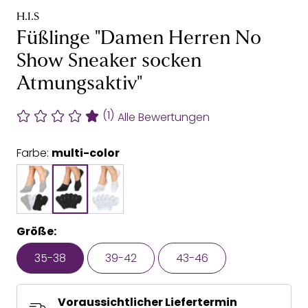
H.I.S
Füßlinge "Damen Herren No
Show Sneaker socken
Atmungsaktiv"
(1)
Alle Bewertungen
Farbe:
multi-color
Größe:
35-38
39-42
43-46
Voraussichtlicher Liefertermin