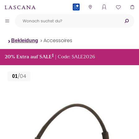
PAYBACK
Accessoires
Bekleidung
1
20% Extra auf SALE
| Code: SALE2026
/04
01