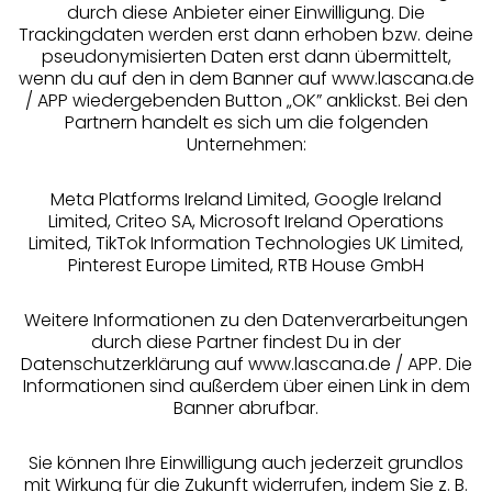
durch diese Anbieter einer Einwilligung. Die
Beratung
Trackingdaten werden erst dann erhoben bzw. deine
pseudonymisierten Daten erst dann übermittelt,
Über uns
wenn du auf den in dem Banner auf www.lascana.de
/ APP wiedergebenden Button „OK” anklickst. Bei den
Partnern handelt es sich um die folgenden
Rechtliches
Unternehmen:
Meta Platforms Ireland Limited, Google Ireland
Limited, Criteo SA, Microsoft Ireland Operations
Limited, TikTok Information Technologies UK Limited,
Pinterest Europe Limited, RTB House GmbH
Alle Preise inkl. MwSt., zzgl.
Versandkosten
** Bonität vorausgesetzt, berechtigt zur Bonitätsprüfung
Weitere Informationen zu den Datenverarbeitungen
durch diese Partner findest Du in der
Datenschutzerklärung auf www.lascana.de / APP. Die
Informationen sind außerdem über einen Link in dem
Banner abrufbar.
Sie können Ihre Einwilligung auch jederzeit grundlos
mit Wirkung für die Zukunft widerrufen, indem Sie z. B.