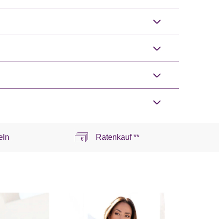
eln
Ratenkauf **