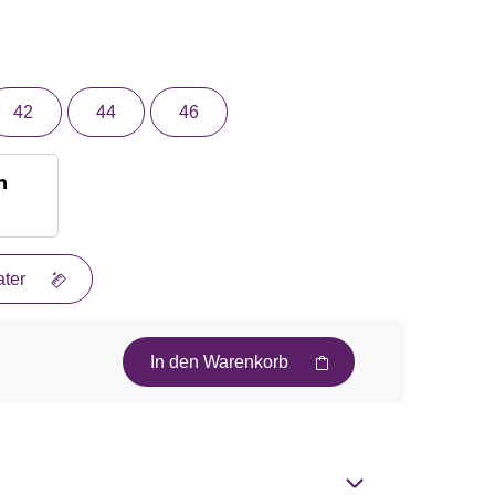
42
44
46
n
ter
In den Warenkorb