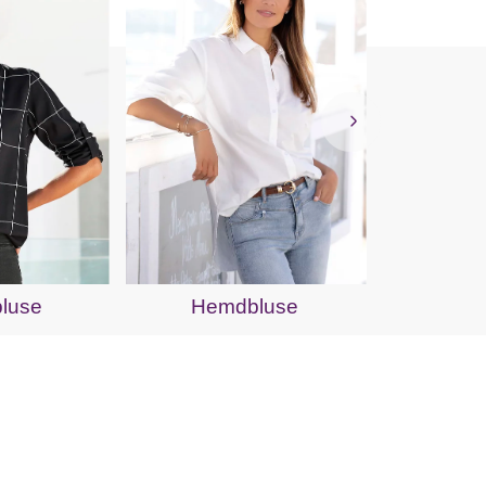
Schl
luse
Hemdbluse