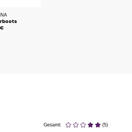
ANA
rboots
 €
Gesamt:
(5)