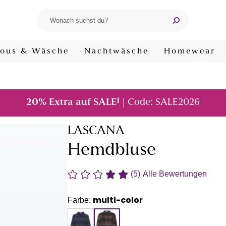
ous & Wäsche
Nachtwäsche
Homewear
1
20% Extra auf SALE
| Code: SALE2026
LASCANA
Hemdbluse
(5)
Alle Bewertungen
multi-color
Farbe: