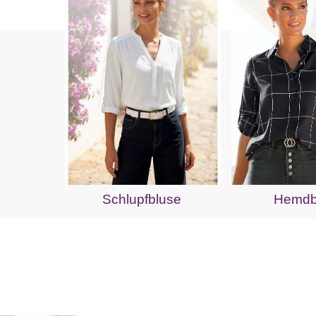
Schlupfbluse
Hemdb