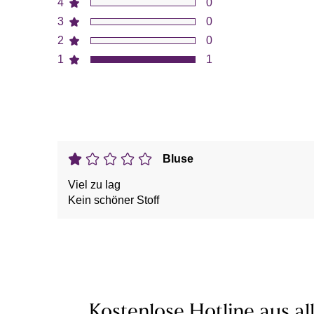
4
0
3
0
2
0
1
1
Bluse
Viel zu lag
Kein schöner Stoff
Kostenlose Hotline aus al