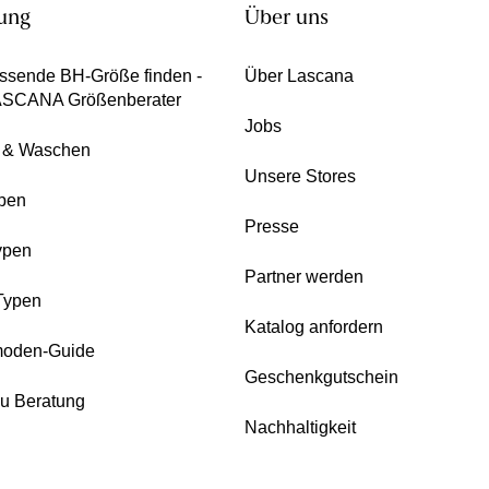
ung
Über uns
ssende BH-Größe finden -
Über Lascana
ASCANA Größenberater
Jobs
e & Waschen
Unsere Stores
pen
Presse
ypen
Partner werden
Typen
Katalog anfordern
oden-Guide
Geschenkgutschein
zu Beratung
Nachhaltigkeit