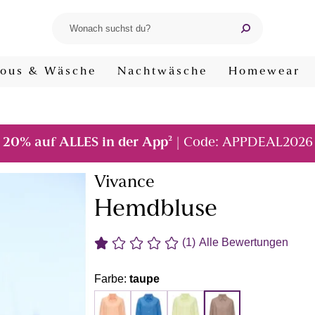
ous & Wäsche
Nachtwäsche
Homewear
²
20% auf ALLES in der App
| Code: APPDEAL2026
Vivance
Hemdbluse
(1)
Alle Bewertungen
Farbe:
taupe