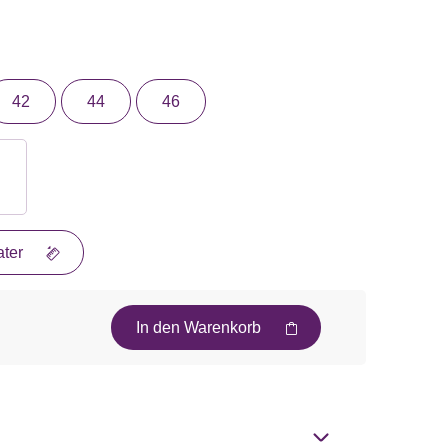
42
44
46
ter
In den Warenkorb