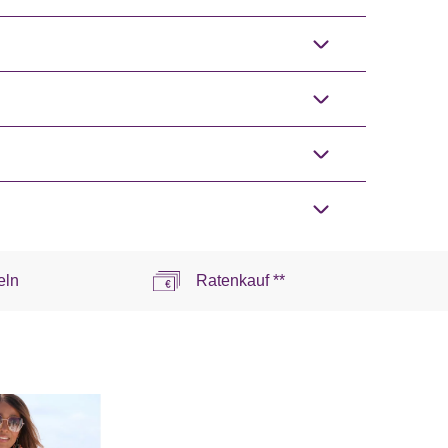
eln
Ratenkauf **