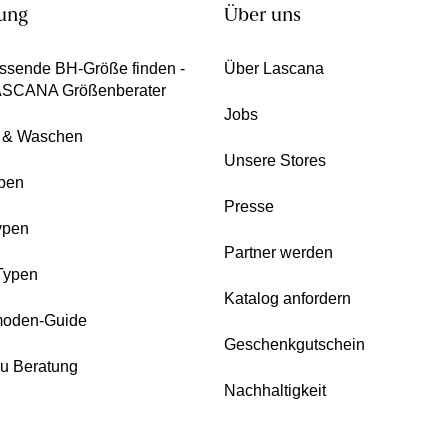
ung
Über uns
ssende BH-Größe finden -
Über Lascana
ASCANA Größenberater
Jobs
e & Waschen
Unsere Stores
pen
Presse
ypen
Partner werden
Typen
Katalog anfordern
oden-Guide
Geschenkgutschein
zu Beratung
Nachhaltigkeit