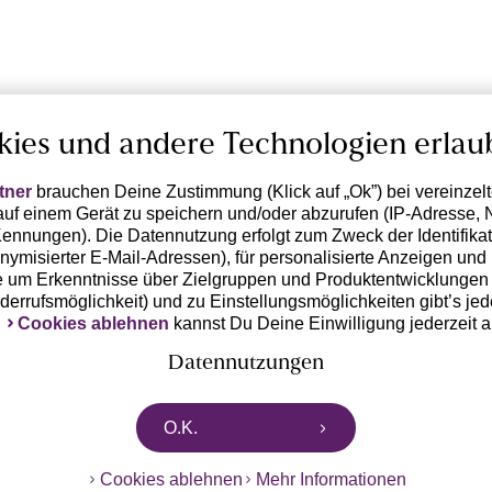
kies und andere Technologien erlau
tner
brauchen Deine Zustimmung (Klick auf „Ok”) bei vereinzel
uf einem Gerät zu speichern und/oder abzurufen (IP-Adresse, 
ennungen). Die Datennutzung erfolgt zum Zweck der Identifikati
ymisierter E-Mail-Adressen), für personalisierte Anzeigen und 
 um Erkenntnisse über Zielgruppen und Produktentwicklungen 
iderrufsmöglichkeit) und zu Einstellungsmöglichkeiten gibt’s jed
k
Cookies ablehnen
kannst Du Deine Einwilligung jederzeit 
Datennutzungen
rtnern zusammen, die von deinem Endgerät abgerufene Daten 
O.K.
n pseudonymisierten Daten zur Aussteuerung unserer Werbung 
dungen) / zu Zwecken Dritter verarbeiten. Vor diesem Hintergrund
Cookies ablehnen
Mehr Informationen
ngdaten bzw. die Übermittlung deiner pseudonymisierten Daten