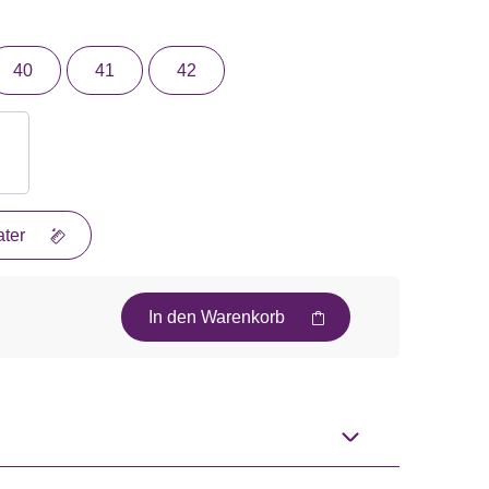
40
41
42
ter
In den Warenkorb