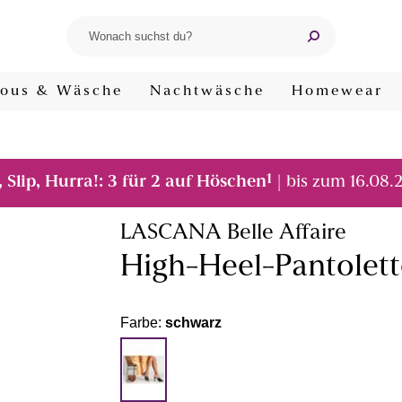
ous & Wäsche
Nachtwäsche
Homewear
1
, Slip, Hurra!: 3 für 2 auf Höschen
| bis zum 16.08.
LASCANA Belle Affaire
High-Heel-Pantolett
Farbe:
schwarz