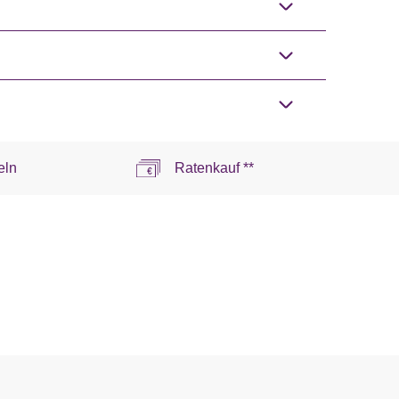
eln
Ratenkauf **