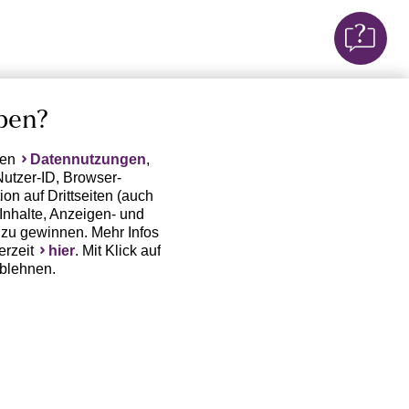
ben?
ten
Datennutzungen
,
Nutzer-ID, Browser-
on auf Drittseiten (auch
Inhalte, Anzeigen- und
zu gewinnen. Mehr Infos
erzeit
hier
. Mit Klick auf
ablehnen.
(Trackingdaten) oder die
sowie auch zu eigenen
 erfordert nicht nur die
, sondern auch deren