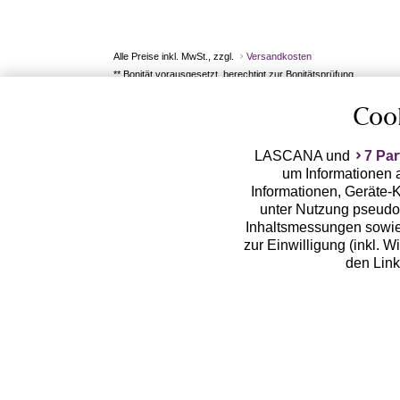
Alle Preise inkl. MwSt., zzgl.
Versandkosten
** Bonität vorausgesetzt, berechtigt zur Bonitätsprüfung
Coo
LASCANA und
7 Par
um Informationen a
Informationen, Geräte-K
unter Nutzung pseudon
Inhaltsmessungen sowie
zur Einwilligung (inkl. W
den Lin
LASCANA arbeitet mit Pa
von uns übermittelte
Zwecken (z.B. Profilbil
Erhebung der Tracki