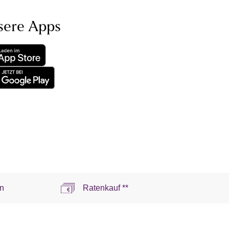
sere Apps
n
Ratenkauf **