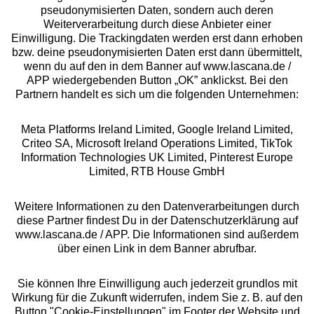
pseudonymisierten Daten, sondern auch deren
Über uns
Weiterverarbeitung durch diese Anbieter einer
Einwilligung. Die Trackingdaten werden erst dann erhoben
bzw. deine pseudonymisierten Daten erst dann übermittelt,
Rechtliches
wenn du auf den in dem Banner auf www.lascana.de /
APP wiedergebenden Button „OK” anklickst. Bei den
Partnern handelt es sich um die folgenden Unternehmen:
Meta Platforms Ireland Limited, Google Ireland Limited,
Criteo SA, Microsoft Ireland Operations Limited, TikTok
Alle Preise inkl. MwSt., zzgl.
Versandkosten
Information Technologies UK Limited, Pinterest Europe
** Bonität vorausgesetzt, berechtigt zur Bonitätsprüfung
Limited, RTB House GmbH
Weitere Informationen zu den Datenverarbeitungen durch
diese Partner findest Du in der Datenschutzerklärung auf
www.lascana.de / APP. Die Informationen sind außerdem
über einen Link in dem Banner abrufbar.
Sie können Ihre Einwilligung auch jederzeit grundlos mit
Wirkung für die Zukunft widerrufen, indem Sie z. B. auf den
Button "Cookie-Einstellungen" im Footer der Website und