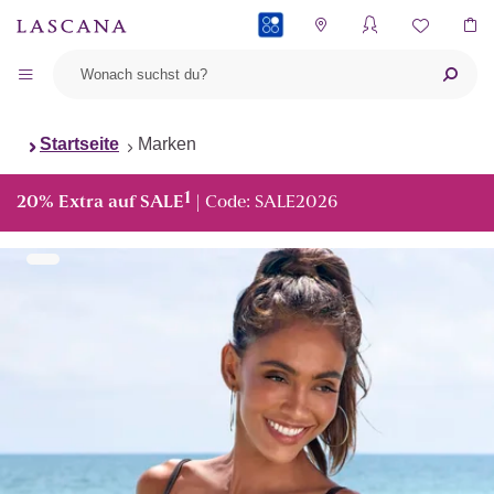
PAYBACK
Startseite
Marken
1
20% Extra auf SALE
| Code: SALE2026