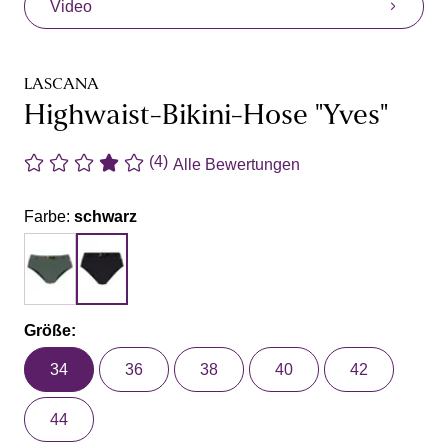
Video
LASCANA
Highwaist-Bikini-Hose "Yves"
(4)
Alle Bewertungen
Farbe:
schwarz
Größe:
34
36
38
40
42
44