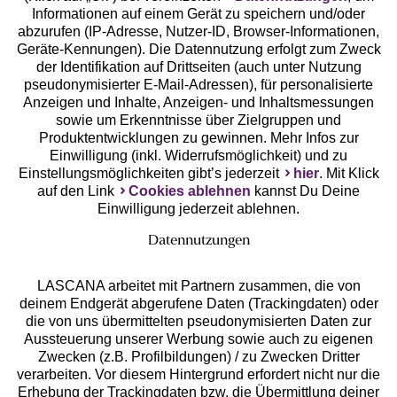
Geprüfte Sicherheit
Informationen auf einem Gerät zu speichern und/oder
abzurufen (IP-Adresse, Nutzer-ID, Browser-Informationen,
Geräte-Kennungen). Die Datennutzung erfolgt zum Zweck
der Identifikation auf Drittseiten (auch unter Nutzung
pseudonymisierter E-Mail-Adressen), für personalisierte
Anzeigen und Inhalte, Anzeigen- und Inhaltsmessungen
Unsere Apps
sowie um Erkenntnisse über Zielgruppen und
Produktentwicklungen zu gewinnen. Mehr Infos zur
Einwilligung (inkl. Widerrufsmöglichkeit) und zu
Einstellungsmöglichkeiten gibt’s jederzeit
hier
. Mit Klick
auf den Link
Cookies ablehnen
kannst Du Deine
Einwilligung jederzeit ablehnen.
Datennutzungen
LASCANA arbeitet mit Partnern zusammen, die von
deinem Endgerät abgerufene Daten (Trackingdaten) oder
die von uns übermittelten pseudonymisierten Daten zur
Services
Aussteuerung unserer Werbung sowie auch zu eigenen
Zwecken (z.B. Profilbildungen) / zu Zwecken Dritter
Beratung
verarbeiten. Vor diesem Hintergrund erfordert nicht nur die
Erhebung der Trackingdaten bzw. die Übermittlung deiner