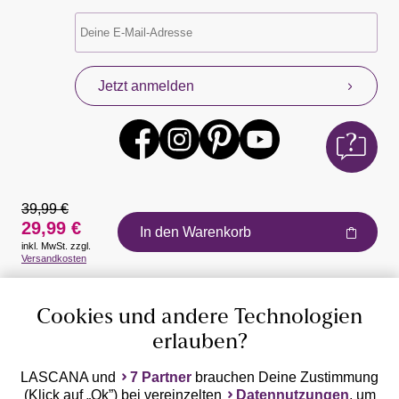
Jetzt anmelden
39,99 €
29,99 €
In den Warenkorb
inkl. MwSt. zzgl.
Auszeichnungen
Versandkosten
Cookies und andere Technologien
erlauben?
LASCANA und
7 Partner
brauchen Deine Zustimmung
(Klick auf „Ok”) bei vereinzelten
Datennutzungen
, um