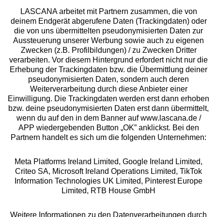
LASCANA arbeitet mit Partnern zusammen, die von
deinem Endgerät abgerufene Daten (Trackingdaten) oder
die von uns übermittelten pseudonymisierten Daten zur
Services
Aussteuerung unserer Werbung sowie auch zu eigenen
Zwecken (z.B. Profilbildungen) / zu Zwecken Dritter
Beratung
verarbeiten. Vor diesem Hintergrund erfordert nicht nur die
Erhebung der Trackingdaten bzw. die Übermittlung deiner
pseudonymisierten Daten, sondern auch deren
Über uns
Weiterverarbeitung durch diese Anbieter einer
Einwilligung. Die Trackingdaten werden erst dann erhoben
bzw. deine pseudonymisierten Daten erst dann übermittelt,
Rechtliches
wenn du auf den in dem Banner auf www.lascana.de /
APP wiedergebenden Button „OK” anklickst. Bei den
Partnern handelt es sich um die folgenden Unternehmen:
Meta Platforms Ireland Limited, Google Ireland Limited,
Criteo SA, Microsoft Ireland Operations Limited, TikTok
Alle Preise inkl. MwSt., zzgl.
Versandkosten
Information Technologies UK Limited, Pinterest Europe
** Bonität vorausgesetzt, berechtigt zur Bonitätsprüfung
Limited, RTB House GmbH
Weitere Informationen zu den Datenverarbeitungen durch