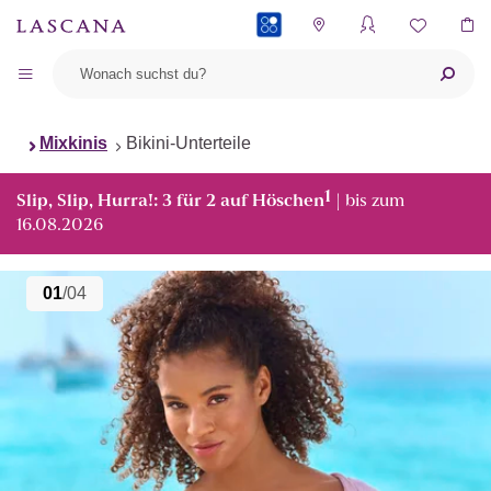
PAYBACK
Mixkinis
Bikini-Unterteile
1
Slip, Slip, Hurra!: 3 für 2 auf Höschen
| bis zum
16.08.2026
01
/04