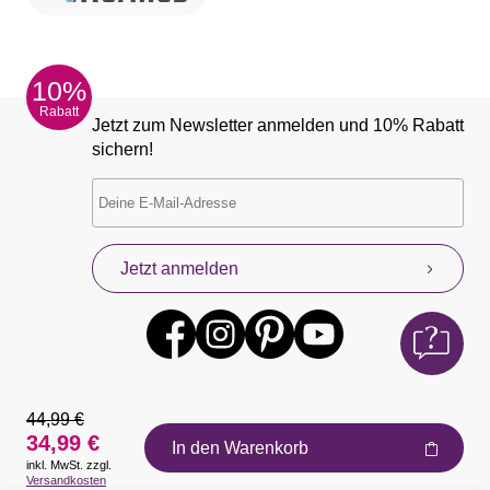
10%
Rabatt
Jetzt zum Newsletter anmelden und 10% Rabatt
sichern!
Jetzt anmelden
44,99 €
34,99 €
In den Warenkorb
inkl. MwSt. zzgl.
Auszeichnungen
Versandkosten