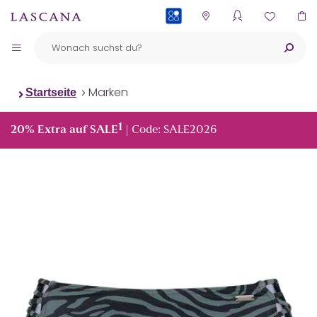
PAYBACK
Marken
Startseite
1
20% Extra auf SALE
| Code: SALE2026