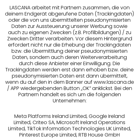
LASCANA arbeitet mit Partnern zusammen, die von
deinem Endgerät abgerufene Daten (Trackingdaten)
oder die von uns übermittelten pseudonymisierten
Daten zur Aussteuerung unserer Werbung sowie
auch zu eigenen Zwecken (z.B. Profilbildungen) / zu
Zwecken Dritter verarbeiten. Vor diesem Hintergrund
erfordert nicht nur die Erhebung der Trackingdaten
Services
bzw. die Übermittlung deiner pseudonymisierten
Daten, sondern auch deren Weiterverarbeitung
durch diese Anbieter einer Einwilligung. Die
Beratung
Trackingdaten werden erst dann erhoben bzw. deine
pseudonymisierten Daten erst dann übermittelt,
Über uns
wenn du auf den in dem Banner auf www.lascana.de
/ APP wiedergebenden Button „OK” anklickst. Bei den
Partnern handelt es sich um die folgenden
Rechtliches
Unternehmen:
Meta Platforms Ireland Limited, Google Ireland
Limited, Criteo SA, Microsoft Ireland Operations
Limited, TikTok Information Technologies UK Limited,
Pinterest Europe Limited, RTB House GmbH
Alle Preise inkl. MwSt., zzgl.
Versandkosten