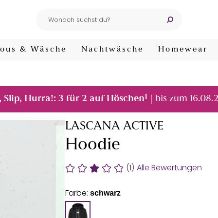
ous & Wäsche
Nachtwäsche
Homewear
1
, Slip, Hurra!: 3 für 2 auf Höschen
| bis zum 16.08.
LASCANA ACTIVE
Hoodie
(1)
Alle Bewertungen
Farbe:
schwarz