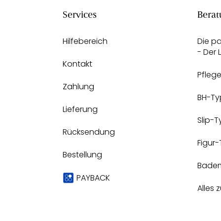
Services
Berat
Hilfebereich
Die p
- Der
Kontakt
Pfleg
Zahlung
BH-Ty
Lieferung
Slip-
Rücksendung
Figur
Bestellung
Bade
PAYBACK
Alles 