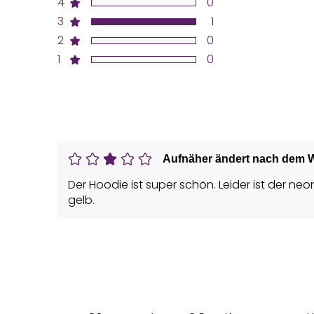
4
0
3
1
2
0
1
0
Aufnäher ändert nach dem W
Der Hoodie ist super schön. Leider ist der
gelb.