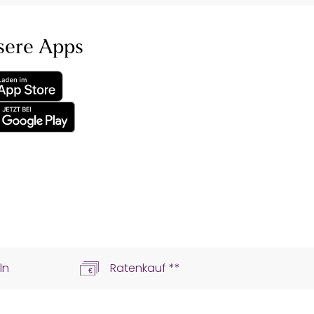
sere Apps
ln
Ratenkauf **