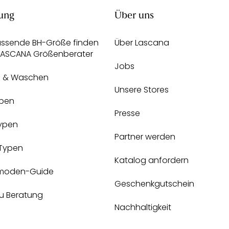
ung
Über uns
assende BH-Größe finden
Über Lascana
 LASCANA Größenberater
Jobs
e & Waschen
Unsere Stores
pen
Presse
Typen
Partner werden
-Typen
Katalog anfordern
moden-Guide
Geschenkgutschein
zu Beratung
Nachhaltigkeit