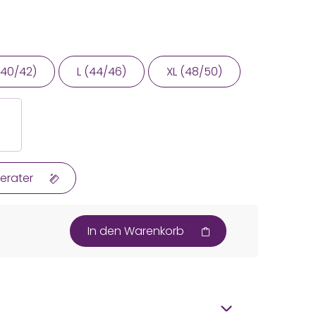
(40/42)
L (44/46)
XL (48/50)
erater
In den Warenkorb