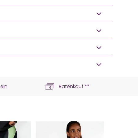
eln
Ratenkauf **