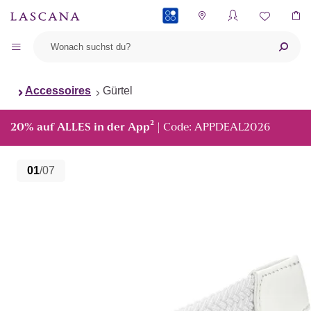
PAYBACK
Accessoires
Gürtel
²
20% auf ALLES in der App
| Code: APPDEAL2026
01
/07