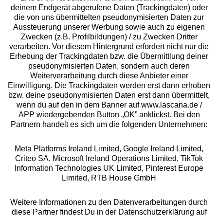
deinem Endgerät abgerufene Daten (Trackingdaten) oder
die von uns übermittelten pseudonymisierten Daten zur
Services
Aussteuerung unserer Werbung sowie auch zu eigenen
Zwecken (z.B. Profilbildungen) / zu Zwecken Dritter
Beratung
verarbeiten. Vor diesem Hintergrund erfordert nicht nur die
Erhebung der Trackingdaten bzw. die Übermittlung deiner
pseudonymisierten Daten, sondern auch deren
Über uns
Weiterverarbeitung durch diese Anbieter einer
Einwilligung. Die Trackingdaten werden erst dann erhoben
bzw. deine pseudonymisierten Daten erst dann übermittelt,
Rechtliches
wenn du auf den in dem Banner auf www.lascana.de /
APP wiedergebenden Button „OK” anklickst. Bei den
Partnern handelt es sich um die folgenden Unternehmen:
Meta Platforms Ireland Limited, Google Ireland Limited,
Criteo SA, Microsoft Ireland Operations Limited, TikTok
Alle Preise inkl. MwSt., zzgl.
Versandkosten
Information Technologies UK Limited, Pinterest Europe
** Bonität vorausgesetzt, berechtigt zur Bonitätsprüfung
Limited, RTB House GmbH
Weitere Informationen zu den Datenverarbeitungen durch
diese Partner findest Du in der Datenschutzerklärung auf