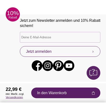
10%
Rabatt
Jetzt zum Newsletter anmelden und 10% Rabatt
sichern!
Jetzt anmelden
22,99 €
In den Warenkorb
inkl. MwSt. zzgl.
Auszeichnungen
Versandkosten