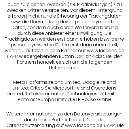
auch zu eigenen Zwecken (z.B. Profilbildungen) / zu
Zwecken Dritter verarbeiten. Vor diesem Hintergrund
erfordert nicht nur die Erhebung der Trackingdaten
Services
bzw. die Übermittlung deiner pseudonymisierten
Daten, sondern auch deren Weiterverarbeitung
durch diese Anbieter einer Einwilligung. Die
Beratung
Trackingdaten werden erst dann erhoben bzw. deine
pseudonymisierten Daten erst dann übermittelt,
Über uns
wenn du auf den in dem Banner auf www.lascana.de
/ APP wiedergebenden Button „OK” anklickst. Bei den
Partnern handelt es sich um die folgenden
Rechtliches
Unternehmen:
Meta Platforms Ireland Limited, Google Ireland
Limited, Criteo SA, Microsoft Ireland Operations
Limited, TikTok Information Technologies UK Limited,
Pinterest Europe Limited, RTB House GmbH
Alle Preise inkl. MwSt., zzgl.
Versandkosten
** Bonität vorausgesetzt, berechtigt zur Bonitätsprüfung
Weitere Informationen zu den Datenverarbeitungen
durch diese Partner findest Du in der
Datenschutzerklärung auf www.lascana.de / APP. Die