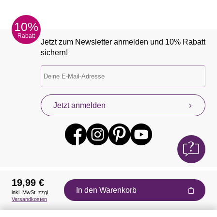
10%
Rabatt
Jetzt zum Newsletter anmelden und 10% Rabatt
sichern!
Jetzt anmelden
19,99 €
In den Warenkorb
inkl. MwSt. zzgl.
Auszeichnungen
Versandkosten