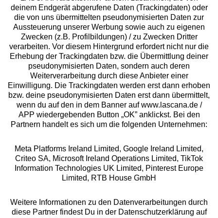
deinem Endgerät abgerufene Daten (Trackingdaten) oder
die von uns übermittelten pseudonymisierten Daten zur
Services
Aussteuerung unserer Werbung sowie auch zu eigenen
Zwecken (z.B. Profilbildungen) / zu Zwecken Dritter
Beratung
verarbeiten. Vor diesem Hintergrund erfordert nicht nur die
Erhebung der Trackingdaten bzw. die Übermittlung deiner
pseudonymisierten Daten, sondern auch deren
Über uns
Weiterverarbeitung durch diese Anbieter einer
Einwilligung. Die Trackingdaten werden erst dann erhoben
bzw. deine pseudonymisierten Daten erst dann übermittelt,
Rechtliches
wenn du auf den in dem Banner auf www.lascana.de /
APP wiedergebenden Button „OK” anklickst. Bei den
Partnern handelt es sich um die folgenden Unternehmen:
Meta Platforms Ireland Limited, Google Ireland Limited,
Criteo SA, Microsoft Ireland Operations Limited, TikTok
Alle Preise inkl. MwSt., zzgl.
Versandkosten
Information Technologies UK Limited, Pinterest Europe
** Bonität vorausgesetzt, berechtigt zur Bonitätsprüfung
Limited, RTB House GmbH
Weitere Informationen zu den Datenverarbeitungen durch
diese Partner findest Du in der Datenschutzerklärung auf