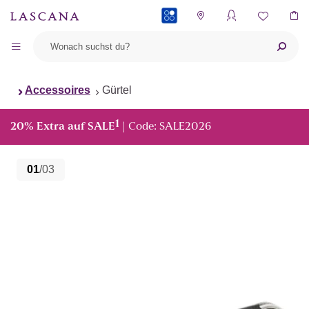
PAYBACK
Accessoires
Gürtel
1
20% Extra auf SALE
| Code: SALE2026
01
/03