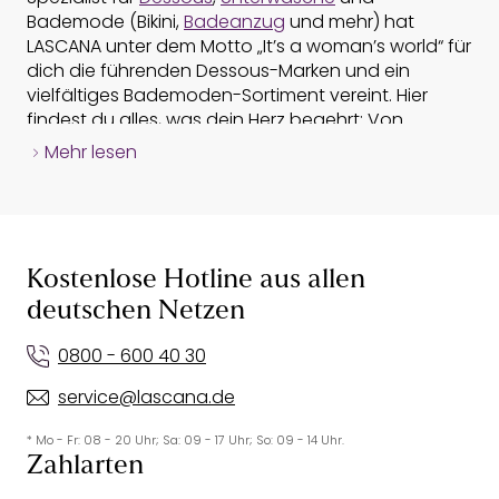
Bademode (Bikini,
Badeanzug
und mehr) hat
LASCANA unter dem Motto „It’s a woman’s world“ für
dich die führenden Dessous-Marken und ein
vielfältiges Bademoden-Sortiment vereint. Hier
findest du alles, was dein Herz begehrt: Von
verführerischen Dessous und Damenunterwäsche,
Mehr lesen
bis hin zu Nachtmode, Bademode,
Sportbekleidung
und Strandmode. Entdecke eine große Auswahl an
Produkten von
BH
und Slip (Dessous und
Unterwäsche) über Bikini und
Badeanzug
oder
Shapewear und Hochzeitsdessous. Stöbere durch
Kostenlose Hotline aus allen
den LASCANA Online-Shop und lass dich von
deutschen Netzen
Dessous, Unterwäsche, Bademode und Bikinis
inspirieren - BH oder Bikini kannst du zu Hause in
0800 - 600 40 30
Ruhe anprobieren.
service@lascana.de
Bademode & Bikinis online kaufen
* Mo - Fr: 08 - 20 Uhr; Sa: 09 - 17 Uhr; So: 09 - 14 Uhr.
Bei LASCANA findest du ganzjährig eine große
Zahlarten
Auswahl an
Bademode
,
Bikinis
& mehr. Egal ob du