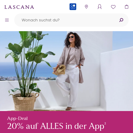
PAYBACK
App-Deal
²
20% auf ALLES in der App