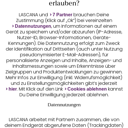
wirst du begeistert sein: Mit BH,
String
, Body,
erlauben?
Corsage und Negligé von LASCANA und anderen
Dessous-Marken versprühst du stets einen
LASCANA und
brauchen Deine
7 Partner
weiblichen Charme. Lass dich von Dessous mit
Zustimmung (Klick auf „Ok”) bei vereinzelten
Unsere Apps
edlen
Spitzen-BHs
, Corsagen mit Spitze oder
, um Informationen auf einem
Datennutzungen
Gerät zu speichern und/oder abzurufen (IP-Adresse,
transparenten Negligés verführen!
Nutzer-ID, Browser-Informationen, Geräte-
Kennungen). Die Datennutzung erfolgt zum Zweck
der Identifikation auf Drittseiten (auch unter Nutzung
pseudonymisierter E-Mail-Adressen), für
personalisierte Anzeigen und Inhalte, Anzeigen- und
Inhaltsmessungen sowie um Erkenntnisse über
Zielgruppen und Produktentwicklungen zu gewinnen.
Gratis Versand ab
50 €
Mehr Infos zur Einwilligung (inkl. Widerrufsmöglichkeit)
und zu Einstellungsmöglichkeiten gibt’s jederzeit
. Mit Klick auf den Link
kannst
hier
Cookies ablehnen
Kostenlose Retoure
Du Deine Einwilligung jederzeit ablehnen.
Datennutzungen
°Punkte sammeln
LASCANA arbeitet mit Partnern zusammen, die von
deinem Endgerät abgerufene Daten (Trackingdaten)
Ratenkauf **