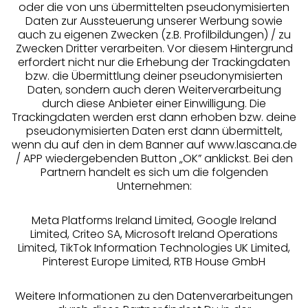
oder die von uns übermittelten pseudonymisierten
Daten zur Aussteuerung unserer Werbung sowie
auch zu eigenen Zwecken (z.B. Profilbildungen) / zu
Zwecken Dritter verarbeiten. Vor diesem Hintergrund
erfordert nicht nur die Erhebung der Trackingdaten
Services
bzw. die Übermittlung deiner pseudonymisierten
Daten, sondern auch deren Weiterverarbeitung
durch diese Anbieter einer Einwilligung. Die
Beratung
Trackingdaten werden erst dann erhoben bzw. deine
pseudonymisierten Daten erst dann übermittelt,
Über uns
wenn du auf den in dem Banner auf www.lascana.de
/ APP wiedergebenden Button „OK” anklickst. Bei den
Partnern handelt es sich um die folgenden
Rechtliches
Unternehmen:
Meta Platforms Ireland Limited, Google Ireland
Limited, Criteo SA, Microsoft Ireland Operations
Limited, TikTok Information Technologies UK Limited,
Pinterest Europe Limited, RTB House GmbH
Alle Preise inkl. MwSt., zzgl.
Versandkosten
** Bonität vorausgesetzt, berechtigt zur Bonitätsprüfung
Weitere Informationen zu den Datenverarbeitungen