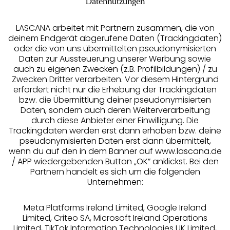
Datennutzungen
LASCANA arbeitet mit Partnern zusammen, die von
deinem Endgerät abgerufene Daten (Trackingdaten)
oder die von uns übermittelten pseudonymisierten
Daten zur Aussteuerung unserer Werbung sowie
auch zu eigenen Zwecken (z.B. Profilbildungen) / zu
Zwecken Dritter verarbeiten. Vor diesem Hintergrund
erfordert nicht nur die Erhebung der Trackingdaten
Services
bzw. die Übermittlung deiner pseudonymisierten
Daten, sondern auch deren Weiterverarbeitung
durch diese Anbieter einer Einwilligung. Die
Beratung
Trackingdaten werden erst dann erhoben bzw. deine
pseudonymisierten Daten erst dann übermittelt,
Über uns
wenn du auf den in dem Banner auf www.lascana.de
/ APP wiedergebenden Button „OK” anklickst. Bei den
Partnern handelt es sich um die folgenden
Rechtliches
Unternehmen:
Meta Platforms Ireland Limited, Google Ireland
Limited, Criteo SA, Microsoft Ireland Operations
Limited, TikTok Information Technologies UK Limited,