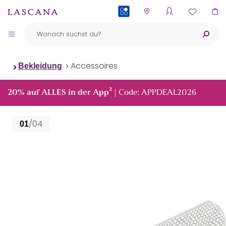
PAYBACK
Accessoires
Bekleidung
²
20% auf ALLES in der App
| Code: APPDEAL2026
/04
01