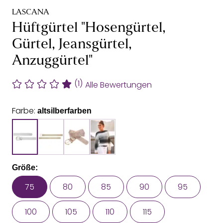
LASCANA
Hüftgürtel "Hosengürtel,
Gürtel, Jeansgürtel,
Anzuggürtel"
(1)
Alle Bewertungen
Farbe:
altsilberfarben
Größe:
75
80
85
90
95
100
105
110
115