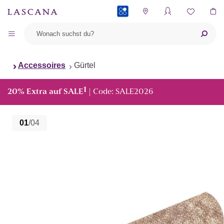
PAYBACK
Accessoires
Gürtel
1
20% Extra auf SALE
| Code: SALE2026
01
/04