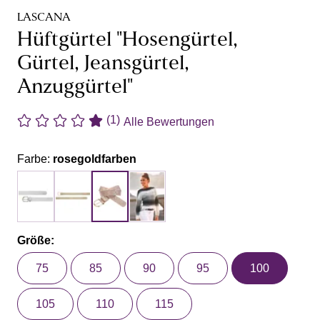
LASCANA
Hüftgürtel "Hosengürtel,
Gürtel, Jeansgürtel,
Anzuggürtel"
(1)
Alle Bewertungen
Farbe:
rosegoldfarben
Größe:
75
85
90
95
100
105
110
115