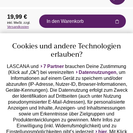
19,99 €
In den Warenkorb
inkl. MwSt. zzgl.
Auszeichnungen
Versandkosten
Cookies und andere Technologien
erlauben?
LASCANA und
7 Partner
brauchen Deine Zustimmung
(Klick auf „Ok”) bei vereinzelten
Datennutzungen
, um
Geprüfte Sicherheit
Informationen auf einem Gerät zu speichern und/oder
abzurufen (IP-Adresse, Nutzer-ID, Browser-Informationen,
Geräte-Kennungen). Die Datennutzung erfolgt zum Zweck
der Identifikation auf Drittseiten (auch unter Nutzung
pseudonymisierter E-Mail-Adressen), für personalisierte
Anzeigen und Inhalte, Anzeigen- und Inhaltsmessungen
Unsere Apps
sowie um Erkenntnisse über Zielgruppen und
Produktentwicklungen zu gewinnen. Mehr Infos zur
Einwilligung (inkl. Widerrufsmöglichkeit) und zu
Einstellungsmöglichkeiten gibt’s jederzeit
hier
. Mit Klick