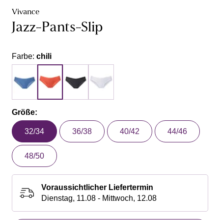
Vivance
Jazz-Pants-Slip
Farbe:
chili
Größe:
32/34
36/38
40/42
44/46
48/50
Voraussichtlicher Liefertermin
Dienstag, 11.08 - Mittwoch, 12.08