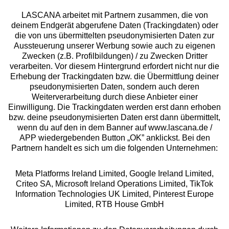
LASCANA arbeitet mit Partnern zusammen, die von
deinem Endgerät abgerufene Daten (Trackingdaten) oder
die von uns übermittelten pseudonymisierten Daten zur
Services
Aussteuerung unserer Werbung sowie auch zu eigenen
Zwecken (z.B. Profilbildungen) / zu Zwecken Dritter
Beratung
verarbeiten. Vor diesem Hintergrund erfordert nicht nur die
Erhebung der Trackingdaten bzw. die Übermittlung deiner
pseudonymisierten Daten, sondern auch deren
Über uns
Weiterverarbeitung durch diese Anbieter einer
Einwilligung. Die Trackingdaten werden erst dann erhoben
bzw. deine pseudonymisierten Daten erst dann übermittelt,
Rechtliches
wenn du auf den in dem Banner auf www.lascana.de /
APP wiedergebenden Button „OK” anklickst. Bei den
Partnern handelt es sich um die folgenden Unternehmen:
Meta Platforms Ireland Limited, Google Ireland Limited,
Criteo SA, Microsoft Ireland Operations Limited, TikTok
Alle Preise inkl. MwSt., zzgl.
Versandkosten
Information Technologies UK Limited, Pinterest Europe
** Bonität vorausgesetzt, berechtigt zur Bonitätsprüfung
Limited, RTB House GmbH