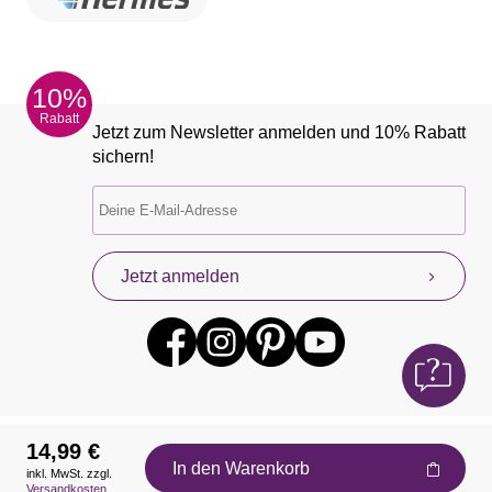
10%
Rabatt
Jetzt zum Newsletter anmelden und 10% Rabatt
sichern!
Jetzt anmelden
14,99 €
In den Warenkorb
inkl. MwSt. zzgl.
Auszeichnungen
Versandkosten