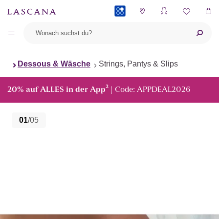
PAYBACK
Dessous & Wäsche
Strings, Pantys & Slips
²
20% auf ALLES in der App
| Code: APPDEAL2026
01
/05