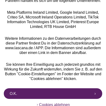
Partnern handelt es sich um die folgenden Unternehmen:
Meta Platforms Ireland Limited, Google Ireland Limited,
Criteo SA, Microsoft Ireland Operations Limited, TikTok
Alle Preise inkl. MwSt., zzgl.
Versandkosten
Information Technologies UK Limited, Pinterest Europe
** Bonität vorausgesetzt, berechtigt zur Bonitätsprüfung
Limited, RTB House GmbH
Weitere Informationen zu den Datenverarbeitungen durch
diese Partner findest Du in der Datenschutzerklärung auf
www.lascana.de / APP. Die Informationen sind außerdem
über einen Link in dem Banner abrufbar.
Sie können Ihre Einwilligung auch jederzeit grundlos mit
Wirkung für die Zukunft widerrufen, indem Sie z. B. auf den
Button "Cookie-Einstellungen" im Footer der Website und
"Cookies ablehnen" klicken.
O.K.
Cookies ablehnen