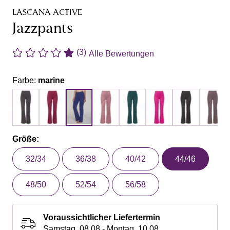
LASCANA ACTIVE
Jazzpants
(3)
Alle Bewertungen
Farbe:
marine
Größe:
32/34
36/38
40/42
44/46
48/50
52/54
56/58
Voraussichtlicher Liefertermin
Samstag, 08.08 - Montag, 10.08