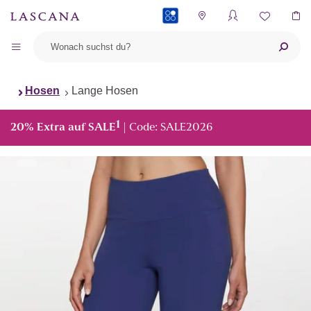
PAYBACK
Hosen
Lange Hosen
1
20% Extra auf SALE
| Code: SALE2026