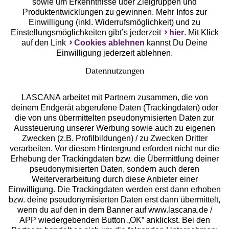
sowie um Erkenntnisse über Zielgruppen und
Produktentwicklungen zu gewinnen. Mehr Infos zur
Einwilligung (inkl. Widerrufsmöglichkeit) und zu
Einstellungsmöglichkeiten gibt’s jederzeit
hier
. Mit Klick
auf den Link
Cookies ablehnen
kannst Du Deine
Einwilligung jederzeit ablehnen.
Datennutzungen
LASCANA arbeitet mit Partnern zusammen, die von
deinem Endgerät abgerufene Daten (Trackingdaten) oder
die von uns übermittelten pseudonymisierten Daten zur
Services
Aussteuerung unserer Werbung sowie auch zu eigenen
Zwecken (z.B. Profilbildungen) / zu Zwecken Dritter
Beratung
verarbeiten. Vor diesem Hintergrund erfordert nicht nur die
Erhebung der Trackingdaten bzw. die Übermittlung deiner
pseudonymisierten Daten, sondern auch deren
Über uns
Weiterverarbeitung durch diese Anbieter einer
Einwilligung. Die Trackingdaten werden erst dann erhoben
bzw. deine pseudonymisierten Daten erst dann übermittelt,
Rechtliches
wenn du auf den in dem Banner auf www.lascana.de /
APP wiedergebenden Button „OK” anklickst. Bei den