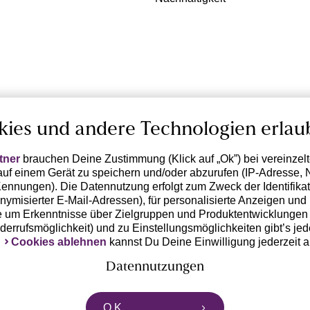
kies und andere Technologien erlau
tner
brauchen Deine Zustimmung (Klick auf „Ok”) bei vereinzel
uf einem Gerät zu speichern und/oder abzurufen (IP-Adresse, 
ennungen). Die Datennutzung erfolgt zum Zweck der Identifikati
ymisierter E-Mail-Adressen), für personalisierte Anzeigen und 
 um Erkenntnisse über Zielgruppen und Produktentwicklungen 
iderrufsmöglichkeit) und zu Einstellungsmöglichkeiten gibt’s jed
k
Cookies ablehnen
kannst Du Deine Einwilligung jederzeit 
Datennutzungen
rtnern zusammen, die von deinem Endgerät abgerufene Daten 
O.K.