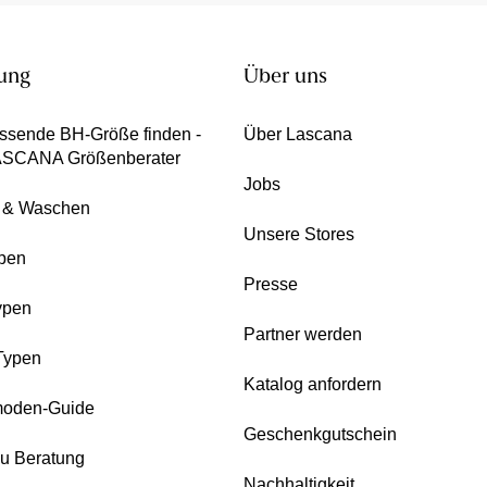
ung
Über uns
ssende BH-Größe finden -
Über Lascana
ASCANA Größenberater
Jobs
e & Waschen
Unsere Stores
pen
Presse
ypen
Partner werden
Typen
Katalog anfordern
oden-Guide
Geschenkgutschein
zu Beratung
Nachhaltigkeit