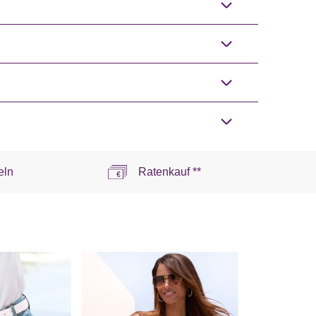
eln
Ratenkauf **