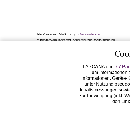
Alle Preise inkl. MwSt., zzgl.
Versandkosten
** Bonität vorausgesetzt, berechtigt zur Bonitätsprüfung
Coo
LASCANA und
7 Par
um Informationen a
Informationen, Geräte-K
unter Nutzung pseudon
Inhaltsmessungen sowie
zur Einwilligung (inkl. W
den Lin
LASCANA arbeitet mit Pa