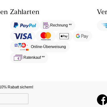
len
Zahlarten
Ver
Rechnung **
Online-Überweisung
Ratenkauf **
10% Rabatt sichern!