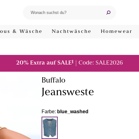
ous & Wäsche
Nachtwäsche
Homewear
1
20% Extra auf SALE
| Code: SALE2026
Buffalo
Jeansweste
Farbe:
blue_washed