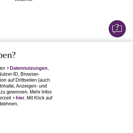
ben?
ten
Datennutzungen
,
Nutzer-ID, Browser-
on auf Drittseiten (auch
Inhalte, Anzeigen- und
zu gewinnen. Mehr Infos
erzeit
hier
. Mit Klick auf
ablehnen.
(Trackingdaten) oder die