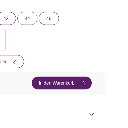
42
44
46
ter
In den Warenkorb