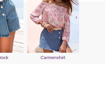
Jer
rock
Carmenshirt