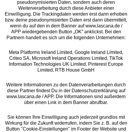
pseudonymisierten Daten, sondern auch deren
Über uns
Weiterverarbeitung durch diese Anbieter einer
Einwilligung. Die Trackingdaten werden erst dann erhoben
bzw. deine pseudonymisierten Daten erst dann übermittelt,
Rechtliches
wenn du auf den in dem Banner auf www.lascana.de /
APP wiedergebenden Button „OK” anklickst. Bei den
Partnern handelt es sich um die folgenden Unternehmen:
Meta Platforms Ireland Limited, Google Ireland Limited,
Criteo SA, Microsoft Ireland Operations Limited, TikTok
Alle Preise inkl. MwSt., zzgl.
Versandkosten
Information Technologies UK Limited, Pinterest Europe
** Bonität vorausgesetzt, berechtigt zur Bonitätsprüfung
Limited, RTB House GmbH
Weitere Informationen zu den Datenverarbeitungen durch
diese Partner findest Du in der Datenschutzerklärung auf
www.lascana.de / APP. Die Informationen sind außerdem
über einen Link in dem Banner abrufbar.
Sie können Ihre Einwilligung auch jederzeit grundlos mit
Wirkung für die Zukunft widerrufen, indem Sie z. B. auf den
Button "Cookie-Einstellungen" im Footer der Website und