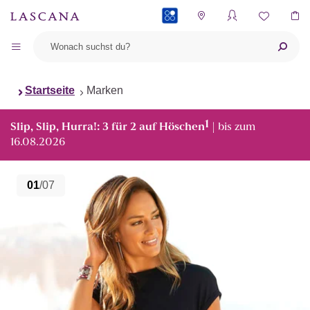
PAYBACK
Startseite
Marken
1
Slip, Slip, Hurra!: 3 für 2 auf Höschen
| bis zum
16.08.2026
01
/07