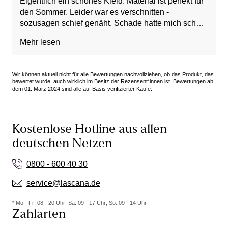
Eigentlich ein schönes Kleid. Material ist perfekt für
den Sommer. Leider war es verschnitten -
sozusagen schief genäht. Schade hatte mich schon
so darauf gefreut. Ging schweren Herzens zurück.
Mehr lesen
Vorteile: angenehm auf der Haut, Super Stoff
Wir können aktuell nicht für alle Bewertungen nachvollziehen, ob das Produkt, das
bewertet wurde, auch wirklich im Besitz der Rezensent*innen ist. Bewertungen ab
dem 01. März 2024 sind alle auf Basis verifizierter Käufe.
Kostenlose Hotline aus allen
deutschen Netzen
0800 - 600 40 30
service@lascana.de
* Mo - Fr: 08 - 20 Uhr; Sa: 09 - 17 Uhr; So: 09 - 14 Uhr.
Zahlarten