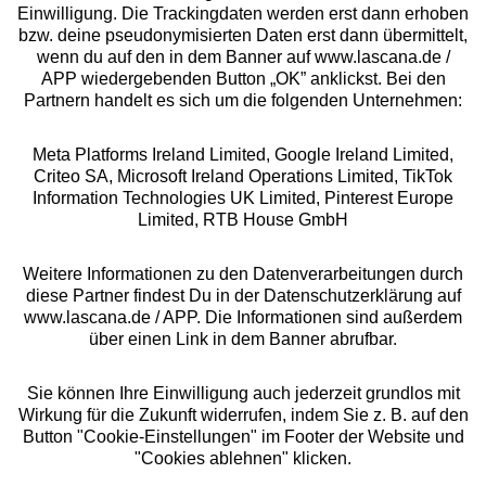
Einwilligung. Die Trackingdaten werden erst dann erhoben
bzw. deine pseudonymisierten Daten erst dann übermittelt,
Rechtliches
wenn du auf den in dem Banner auf www.lascana.de /
APP wiedergebenden Button „OK” anklickst. Bei den
Partnern handelt es sich um die folgenden Unternehmen:
Meta Platforms Ireland Limited, Google Ireland Limited,
Criteo SA, Microsoft Ireland Operations Limited, TikTok
Alle Preise inkl. MwSt., zzgl.
Versandkosten
Information Technologies UK Limited, Pinterest Europe
** Bonität vorausgesetzt, berechtigt zur Bonitätsprüfung
Limited, RTB House GmbH
Weitere Informationen zu den Datenverarbeitungen durch
diese Partner findest Du in der Datenschutzerklärung auf
www.lascana.de / APP. Die Informationen sind außerdem
über einen Link in dem Banner abrufbar.
Sie können Ihre Einwilligung auch jederzeit grundlos mit
Wirkung für die Zukunft widerrufen, indem Sie z. B. auf den
Button "Cookie-Einstellungen" im Footer der Website und
"Cookies ablehnen" klicken.