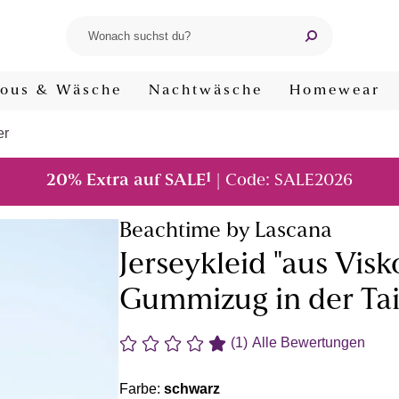
ous & Wäsche
Nachtwäsche
Homewear
er
1
20% Extra auf SALE
| Code: SALE2026
Beachtime by Lascana
Jerseykleid "aus Visk
Gummizug in der Tail
(1)
Alle Bewertungen
Farbe:
schwarz