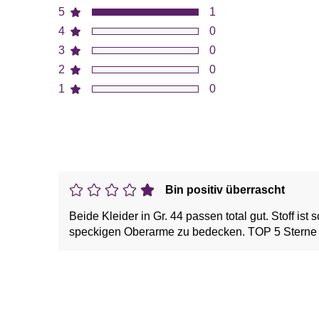
5
1
4
0
3
0
2
0
1
0
Bin positiv überrascht
Beide Kleider in Gr. 44 passen total gut. Stoff i
speckigen Oberarme zu bedecken. TOP 5 Sterne