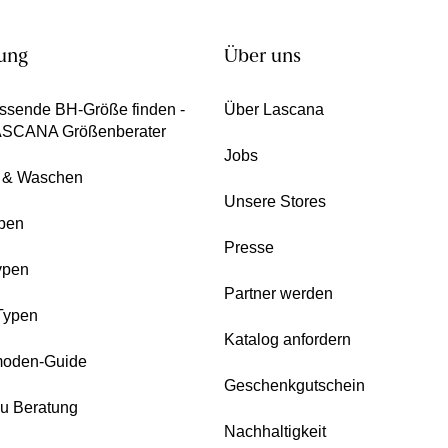
ung
Über uns
ssende BH-Größe finden -
Über Lascana
ASCANA Größenberater
Jobs
e & Waschen
Unsere Stores
pen
Presse
ypen
Partner werden
Typen
Katalog anfordern
oden-Guide
Geschenkgutschein
zu Beratung
Nachhaltigkeit