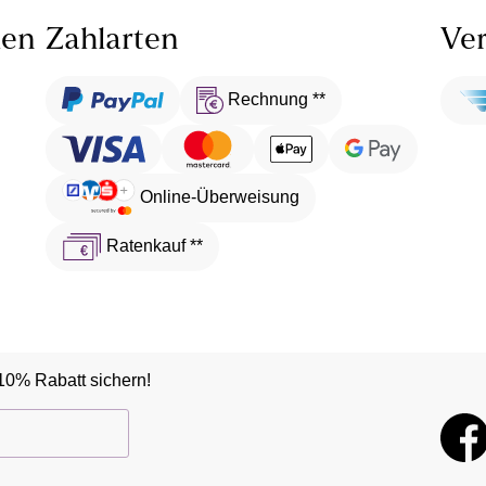
len
Zahlarten
Ver
Rechnung **
Online-Überweisung
Ratenkauf **
10% Rabatt sichern!