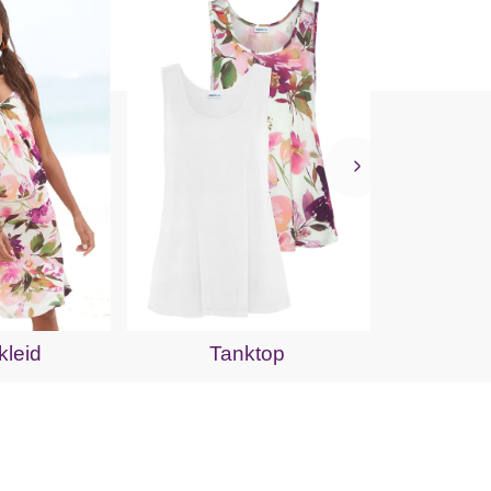
Jer
kleid
Tanktop