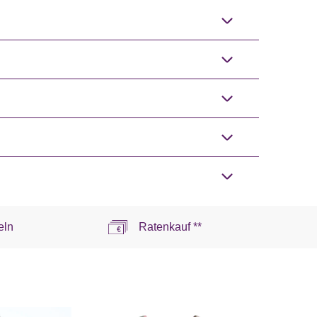
eln
Ratenkauf **