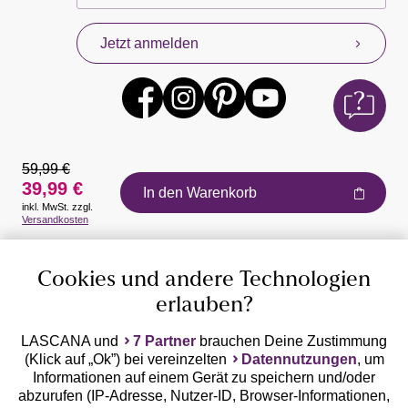
Jetzt anmelden
59,99 €
39,99 €
In den Warenkorb
inkl. MwSt. zzgl.
Auszeichnungen
Versandkosten
Cookies und andere Technologien
erlauben?
LASCANA und
7 Partner
brauchen Deine Zustimmung
(Klick auf „Ok”) bei vereinzelten
Datennutzungen
, um
Geprüfte Sicherheit
Informationen auf einem Gerät zu speichern und/oder
abzurufen (IP-Adresse, Nutzer-ID, Browser-Informationen,