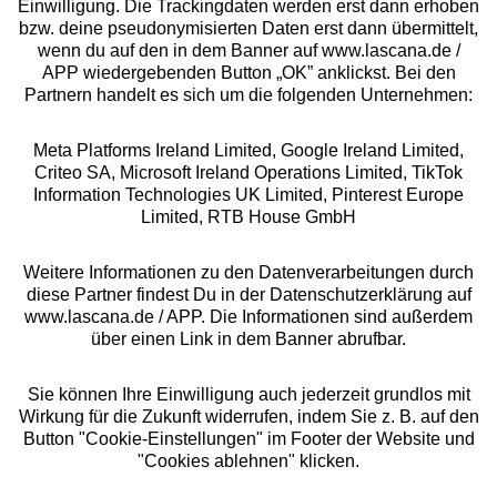
Einwilligung. Die Trackingdaten werden erst dann erhoben
bzw. deine pseudonymisierten Daten erst dann übermittelt,
Rechtliches
wenn du auf den in dem Banner auf www.lascana.de /
APP wiedergebenden Button „OK” anklickst. Bei den
Partnern handelt es sich um die folgenden Unternehmen:
Meta Platforms Ireland Limited, Google Ireland Limited,
Criteo SA, Microsoft Ireland Operations Limited, TikTok
Alle Preise inkl. MwSt., zzgl.
Versandkosten
Information Technologies UK Limited, Pinterest Europe
** Bonität vorausgesetzt, berechtigt zur Bonitätsprüfung
Limited, RTB House GmbH
Weitere Informationen zu den Datenverarbeitungen durch
diese Partner findest Du in der Datenschutzerklärung auf
www.lascana.de / APP. Die Informationen sind außerdem
über einen Link in dem Banner abrufbar.
Sie können Ihre Einwilligung auch jederzeit grundlos mit
Wirkung für die Zukunft widerrufen, indem Sie z. B. auf den
Button "Cookie-Einstellungen" im Footer der Website und
"Cookies ablehnen" klicken.