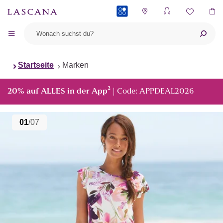
PAYBACK
Startseite
Marken
²
20% auf ALLES in der App
| Code: APPDEAL2026
01
/07