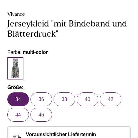
Vivance
Jerseykleid "mit Bindeband und
Blätterdruck"
Farbe:
multi-color
Größe:
34
36
38
40
42
44
46
Voraussichtlicher Liefertermin