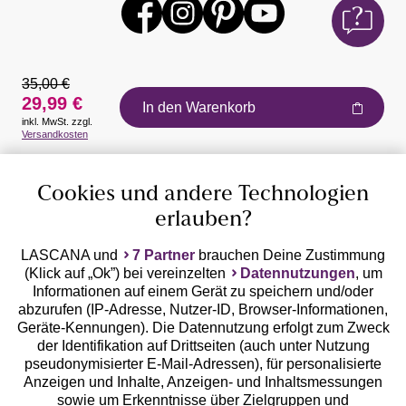
35,00 €
29,99 €
In den Warenkorb
inkl. MwSt. zzgl.
Auszeichnungen
Versandkosten
Cookies und andere Technologien
erlauben?
LASCANA und
7 Partner
brauchen Deine Zustimmung
(Klick auf „Ok”) bei vereinzelten
Datennutzungen
, um
Geprüfte Sicherheit
Informationen auf einem Gerät zu speichern und/oder
abzurufen (IP-Adresse, Nutzer-ID, Browser-Informationen,
Geräte-Kennungen). Die Datennutzung erfolgt zum Zweck
der Identifikation auf Drittseiten (auch unter Nutzung
pseudonymisierter E-Mail-Adressen), für personalisierte
Anzeigen und Inhalte, Anzeigen- und Inhaltsmessungen
Unsere Apps
sowie um Erkenntnisse über Zielgruppen und